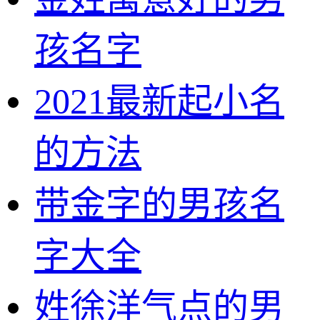
孩名字
2021最新起小名
的方法
带金字的男孩名
字大全
姓徐洋气点的男