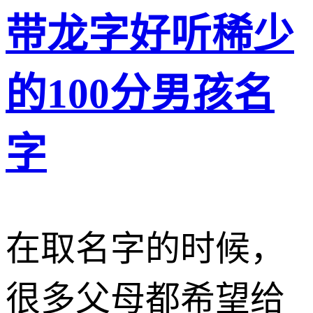
带龙字好听稀少
的100分男孩名
字
在取名字的时候，
很多父母都希望给