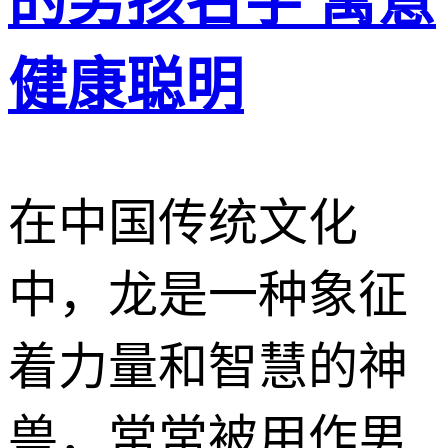
的男孩名字 寓意
健康聪明
在中国传统文化
中，龙是一种象征
着力量和智慧的神
兽，常常被用作男