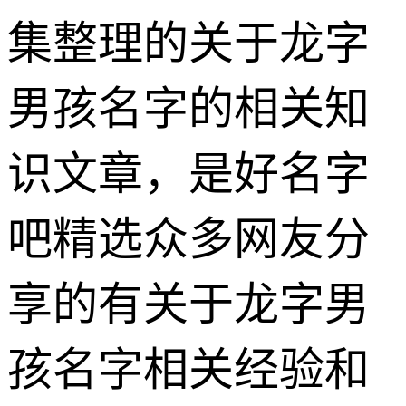
集整理的关于龙字
男孩名字的相关知
识文章，是好名字
吧精选众多网友分
享的有关于龙字男
孩名字相关经验和