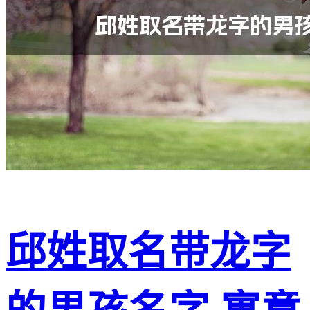
邱姓取名带龙字