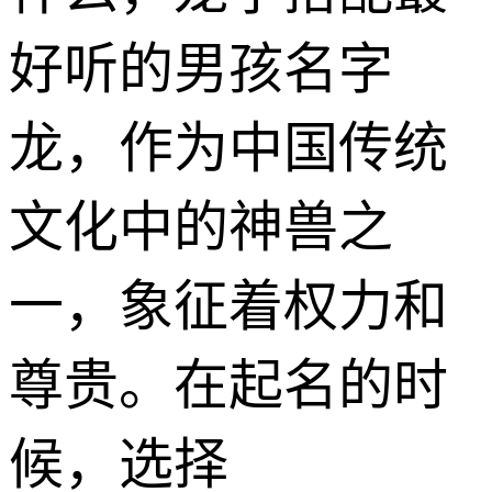
好听的男孩名字
龙，作为中国传统
文化中的神兽之
一，象征着权力和
尊贵。在起名的时
候，选择