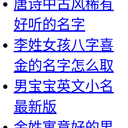
唐诗中古风稀有
好听的名字
李姓女孩八字喜
金的名字怎么取
男宝宝英文小名
最新版
金姓寓意好的男