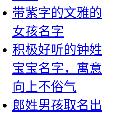
带紫字的文雅的
女孩名字
积极好听的钟姓
宝宝名字，寓意
向上不俗气
郎姓男孩取名出