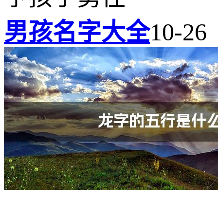
男孩名字大全
10-26