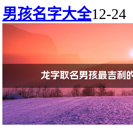
男孩名字大全
12-24