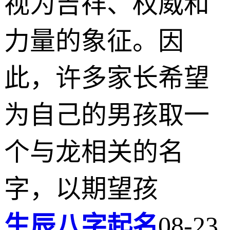
视为吉祥、权威和
力量的象征。因
此，许多家长希望
为自己的男孩取一
个与龙相关的名
字，以期望孩
生辰八字起名
08-23