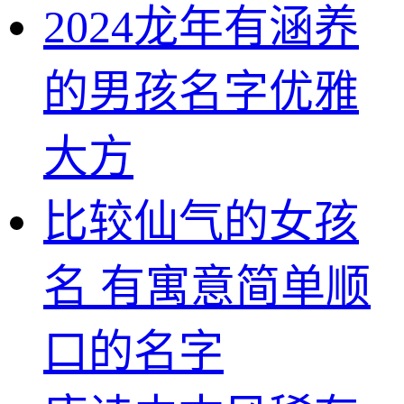
2024龙年有涵养
的男孩名字优雅
大方
比较仙气的女孩
名 有寓意简单顺
口的名字