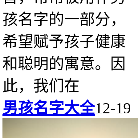
孩名字的一部分，
希望赋予孩子健康
和聪明的寓意。因
此，我们在
男孩名字大全
12-19