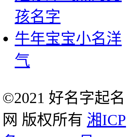
孩名字
牛年宝宝小名洋
气
©2021 好名字起名
网 版权所有
湘ICP