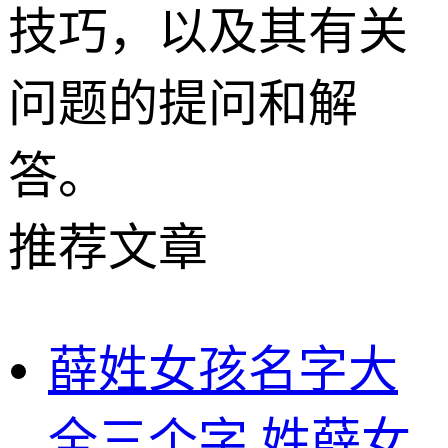
技巧，以及其有关
问题的提问和解
答。
推荐文章
薛姓女孩名字大
全三个字,姓薛女