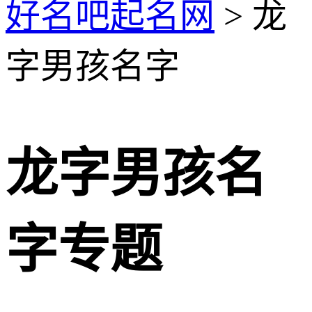
好名吧起名网
> 龙
字男孩名字
龙字男孩名
字专题