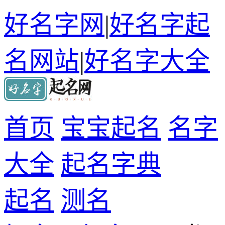
好名字网
|
好名字起
名网站
|
好名字大全
首页
宝宝起名
名字
大全
起名字典
起名
测名