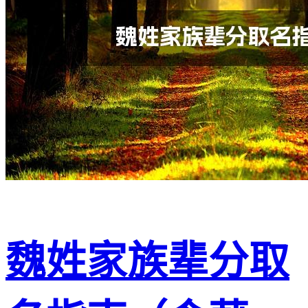
魏姓家族辈分取