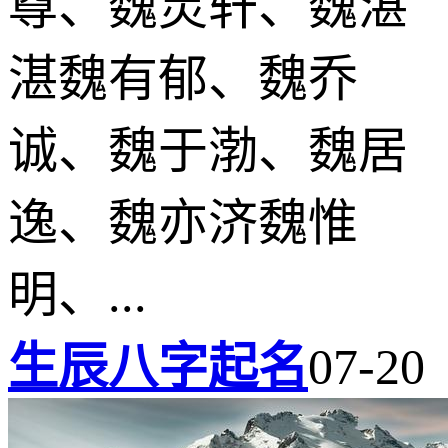
尊、魏灵轩、魏湛
湛魏有郁、魏乔
诚、魏于渤、魏居
逸、魏亦济魏惟
明、...
生辰八字起名
07-20