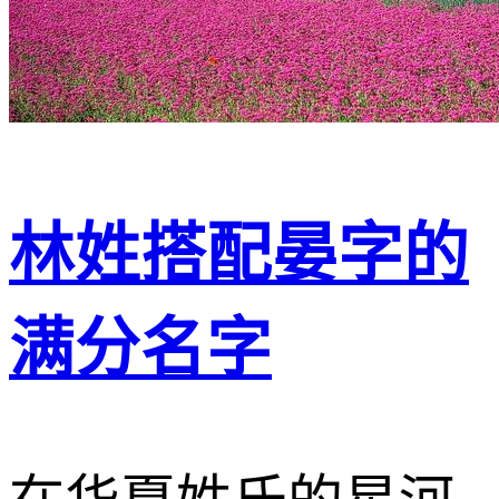
林姓搭配晏字的
满分名字