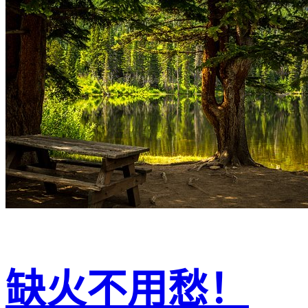
缺火不用愁！