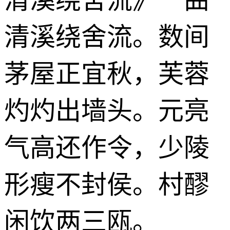
清溪绕舍流。数间
茅屋正宜秋，芙蓉
灼灼出墙头。元亮
气高还作令，少陵
形瘦不封侯。村醪
闲饮两三瓯。