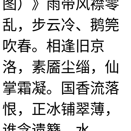
图）》雨带风襟零
乱，步云冷、鹅筦
吹春。相逢旧京
洛，素靥尘缁，仙
掌霜凝。国香流落
恨，正冰铺翠薄，
谁念遗簪。水