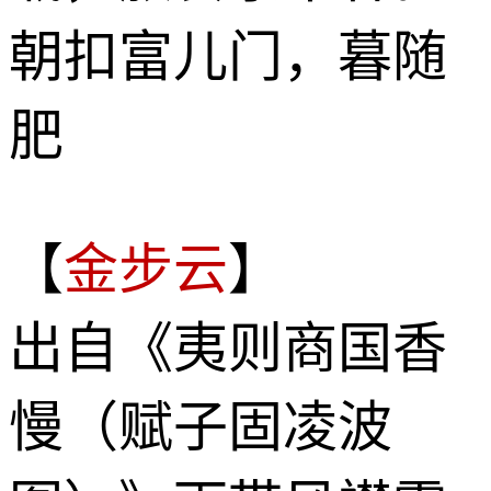
朝扣富儿门，暮随
肥
【
金步云
】
出自《夷则商国香
慢（赋子固凌波