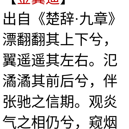
出自《楚辞·九章》
漂翻翻其上下兮，
翼遥遥其左右。氾
潏潏其前后兮，伴
张驰之信期。观炎
气之相仍兮，窥烟