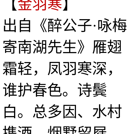
【
金羽寒
】
出自《醉公子·咏梅
寄南湖先生》雁翅
霜轻，凤羽寒深，
谁护春色。诗鬓
白。总多因、水村
携酒，烟墅留屐。