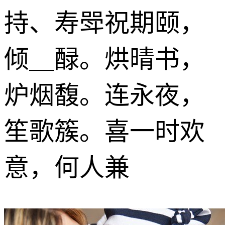
持、寿斝祝期颐，
倾＿醁。烘晴书，
炉烟馥。连永夜，
笙歌簇。喜一时欢
意，何人兼