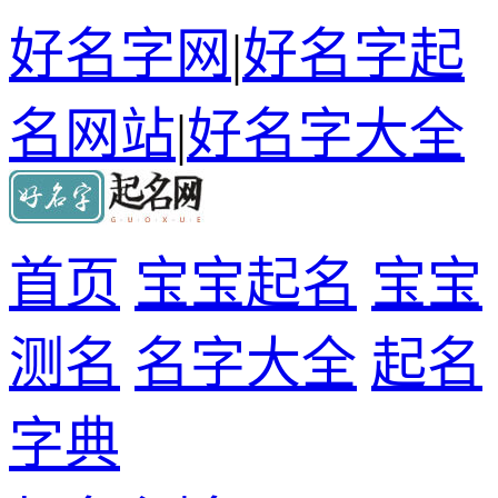
好名字网
|
好名字起
名网站
|
好名字大全
首页
宝宝起名
宝宝
测名
名字大全
起名
字典