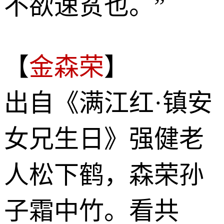
不欲速贫也。”
【
金森荣
】
出自《满江红·镇安
女兄生日》强健老
人松下鹤，森荣孙
子霜中竹。看共