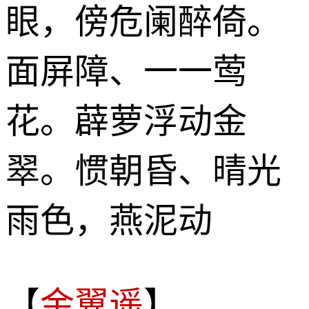
眼，傍危阑醉倚。
面屏障、一一莺
花。薜萝浮动金
翠。惯朝昏、晴光
雨色，燕泥动
【
金翼遥
】