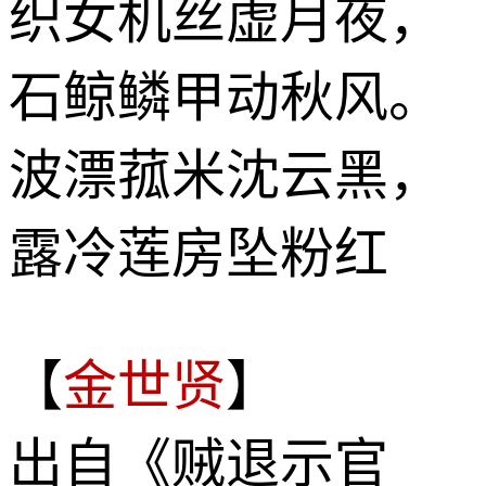
织女机丝虚月夜，
石鲸鳞甲动秋风。
波漂菰米沈云黑，
露冷莲房坠粉红
【
金世贤
】
出自《贼退示官