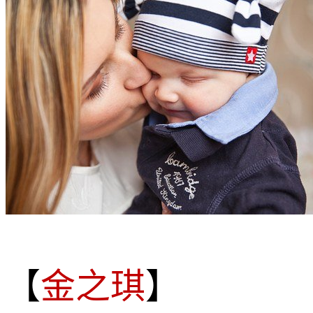
【
金之琪
】