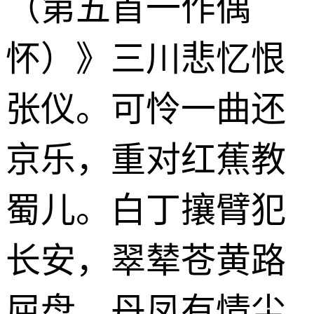
（第五首一作偶
怀）》三川悲忆恨
张仪。可怜一曲还
京乐，重对红蕉教
蜀儿。白丁攘臂犯
长安，翠辇苍黄路
屈盘。丹凤有情尘