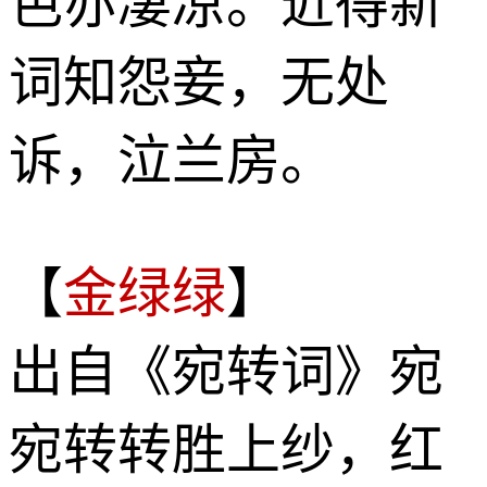
色亦凄凉。近得新
词知怨妾，无处
诉，泣兰房。
【
金绿绿
】
出自《宛转词》宛
宛转转胜上纱，红