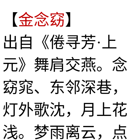
【
金念窈
】
出自《倦寻芳·上
元》舞肩交燕。念
窈窕、东邻深巷，
灯外歌沈，月上花
浅。梦雨离云，点