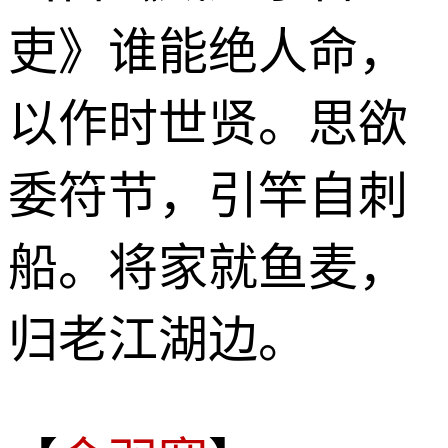
吏》谁能绝人命，
以作时世贤。思欲
委符节，引竿自刺
船。将家就鱼麦，
归老江湖边。