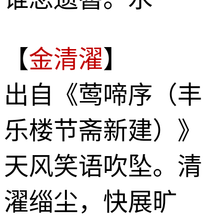
【
金清濯
】
出自《莺啼序（丰
乐楼节斋新建）》
天风笑语吹坠。清
濯缁尘，快展旷