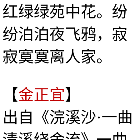
红绿绿苑中花。纷
纷泊泊夜飞鸦，寂
寂寞寞离人家。
【
金正宜
】
出自《浣溪沙·一曲
清溪绕舍流》一曲