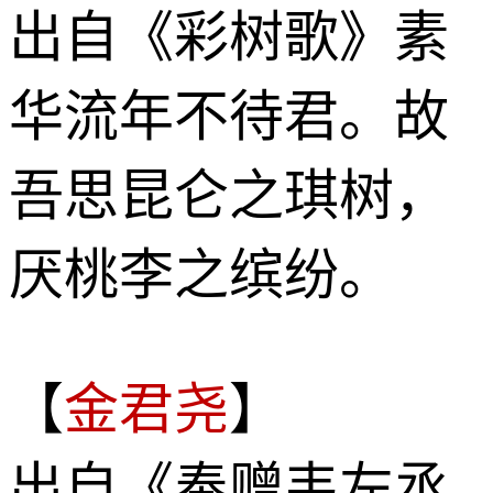
出自《彩树歌》素
华流年不待君。故
吾思昆仑之琪树，
厌桃李之缤纷。
【
金君尧
】
出自《奉赠韦左丞