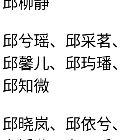
邱柳静
邱兮瑶、邱采茗、
邱馨儿、邱玙璠、
邱知微
邱晓岚、邱依兮、