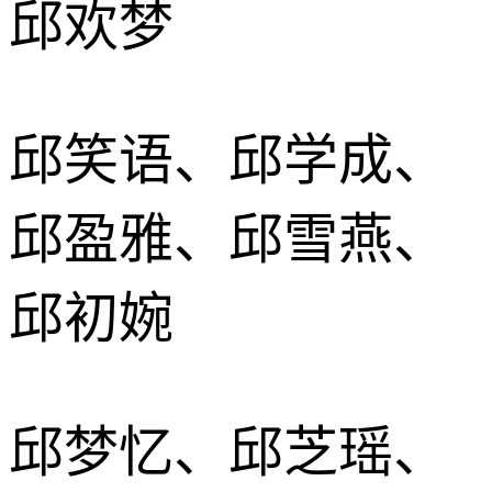
邱欢梦
邱笑语、邱学成、
邱盈雅、邱雪燕、
邱初婉
邱梦忆、邱芝瑶、