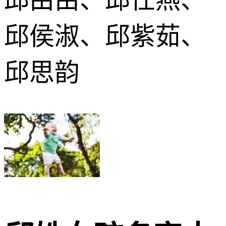
邱侯淑、邱紫茹、
邱思韵