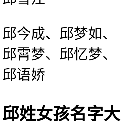
邱今成、邱梦如、
邱霄梦、邱忆梦、
邱语娇
邱姓女孩名字大