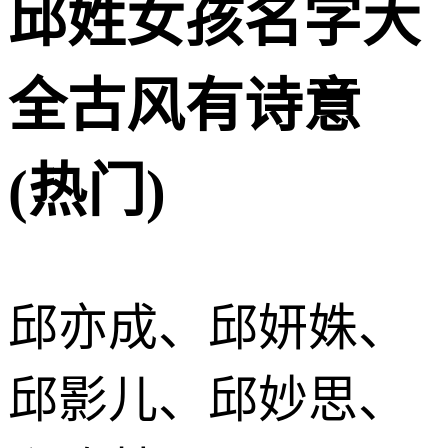
邱姓女孩名字大
全古风有诗意
(热门)
邱亦成、邱妍姝、
邱影儿、邱妙思、