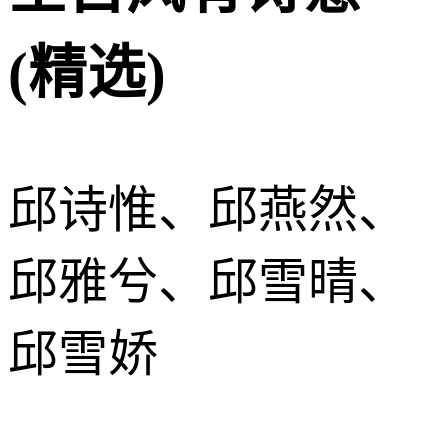
(精选)
邱诗惟、邱燕然、
邱雅兮、邱雪晴、
邱雪娇