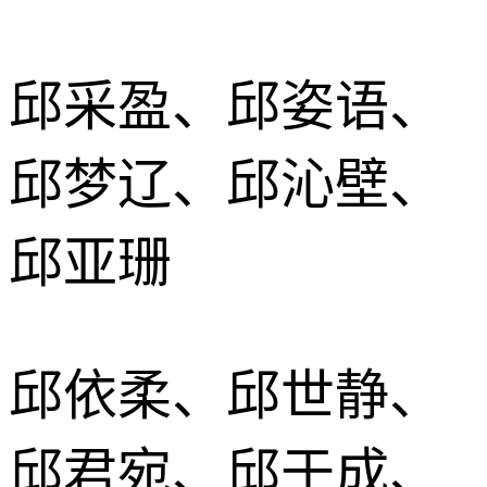
邱采盈、邱姿语、
邱梦辽、邱沁壁、
邱亚珊
邱依柔、邱世静、
邱君宛、邱于成、