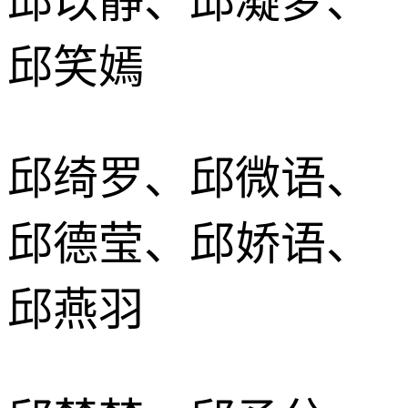
邱以静、邱凝梦、
邱笑嫣
邱绮罗、邱微语、
邱德莹、邱娇语、
邱燕羽