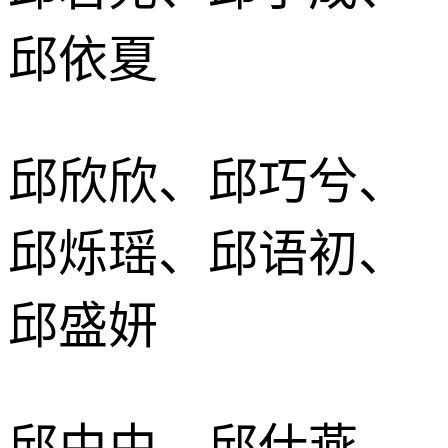
邱依夏
邱欣欣、邱巧兮、
邱烁瑶、邱语初、
邱盛妍
邱由由、邱仕燕、