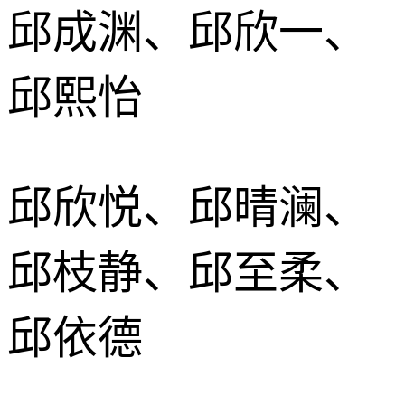
邱成渊、邱欣一、
邱熙怡
邱欣悦、邱晴澜、
邱枝静、邱至柔、
邱依德