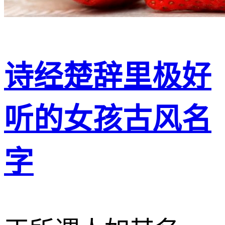
诗经楚辞里极好
听的女孩古风名
字