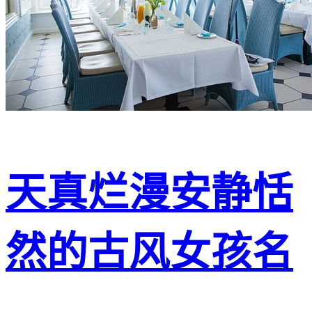
天真烂漫安静恬
然的古风女孩名