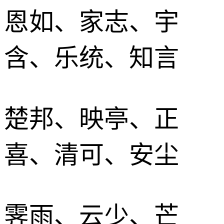
恩如、家志、宇
含、乐统、知言
楚邦、映亭、正
喜、清可、安尘
霁雨、云少、芒