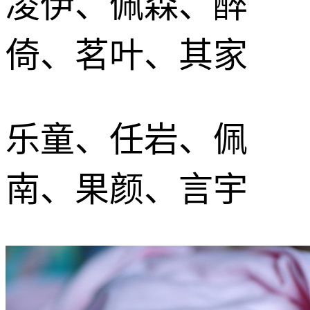
凌伊、佩森、醉
倚、茗叶、其家
乐童、任岩、佩
南、果颜、言宇