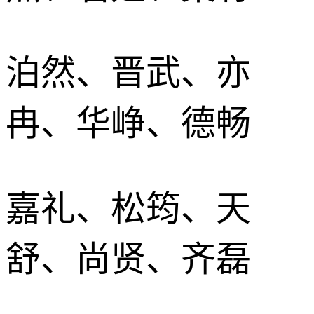
泊然、晋武、亦
冉、华峥、德畅
嘉礼、松筠、天
舒、尚贤、齐磊