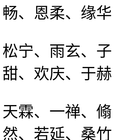
畅、恩柔、缘华
松宁、雨玄、子
甜、欢庆、于赫
天霖、一禅、翛
然、若延、桑竹