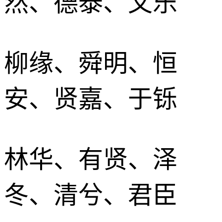
然、德泰、文乐
柳缘、舜明、恒
安、贤嘉、于铄
林华、有贤、泽
冬、清兮、君臣