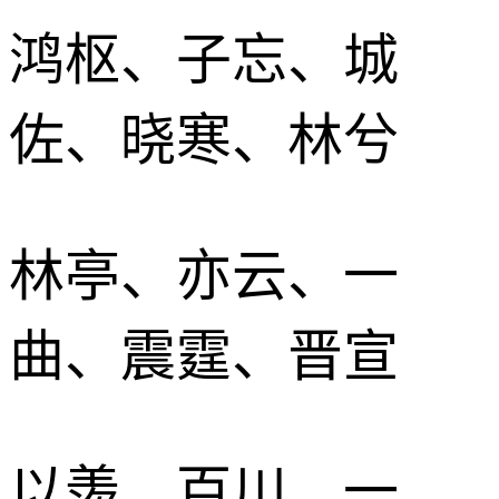
鸿枢、子忘、城
佐、晓寒、林兮
林亭、亦云、一
曲、震霆、晋宣
以羡、百川、一