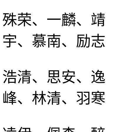
殊荣、一麟、靖
宇、慕南、励志
浩清、思安、逸
峰、林清、羽寒