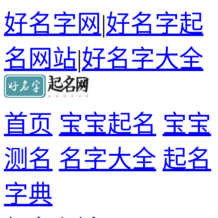
好名字网
|
好名字起
名网站
|
好名字大全
首页
宝宝起名
宝宝
测名
名字大全
起名
字典