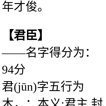
年才俊。
【君臣】
——名字得分为：
94分
君(jūn)字五行为
木
，：本义:君主,封