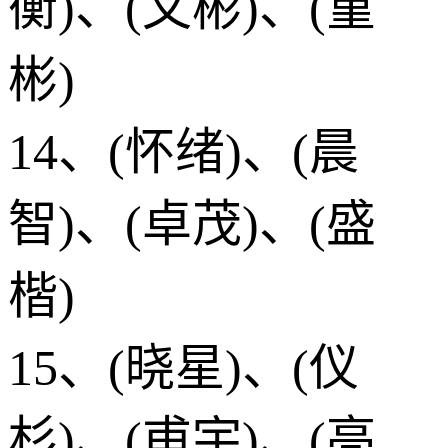
衡)、(文彬)、(堇
彬)
14、(怀绪)、(晨
智)、(卓茂)、(盛
楷)
15、(晓星)、(仪
杉)、(甫宇)、(亮