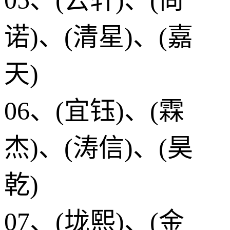
诺)、(清星)、(嘉
天)
06、(宜钰)、(霖
杰)、(涛信)、(昊
乾)
07、(垅熙)、(金