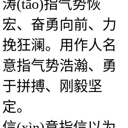
涛(tāo)指气势恢
宏、奋勇向前、力
挽狂澜。用作人名
意指气势浩瀚、勇
于拼搏、刚毅坚
定。
信(xìn)意指信以为