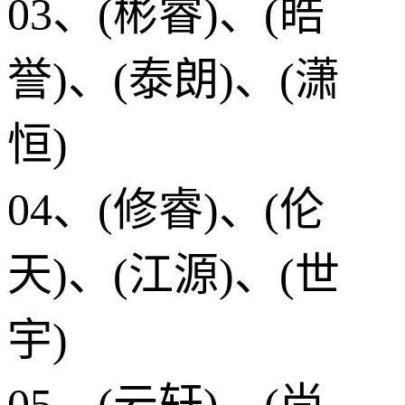
03、(彬睿)、(皓
誉)、(泰朗)、(潇
恒)
04、(修睿)、(伦
天)、(江源)、(世
宇)
05、(云轩)、(尚