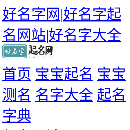
好名字网
|
好名字起
名网站
|
好名字大全
首页
宝宝起名
宝宝
测名
名字大全
起名
字典