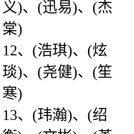
义)、(迅易)、(杰
棠)
12、(浩琪)、(炫
琰)、(尧健)、(笙
寒)
13、(玮瀚)、(绍