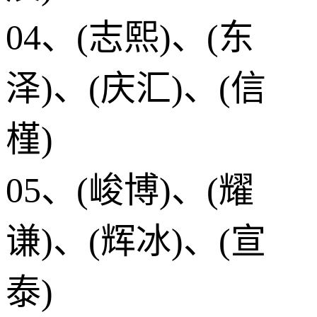
04、(志熙)、(东
泽)、(庆汇)、(信
槿)
05、(峻博)、(耀
谦)、(辉冰)、(宣
泰)