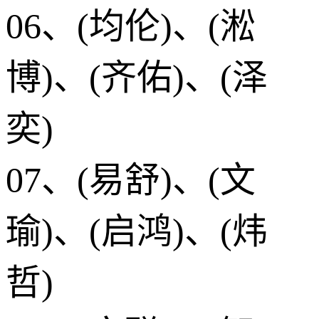
06、(均伦)、(淞
博)、(齐佑)、(泽
奕)
07、(易舒)、(文
瑜)、(启鸿)、(炜
哲)