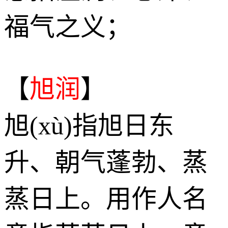
福气之义；
【
旭润
】
旭(xù)指旭日东
升、朝气蓬勃、蒸
蒸日上。用作人名