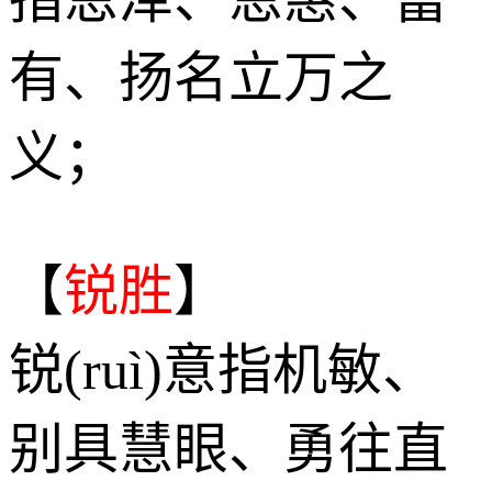
有、扬名立万之
义；
【
锐胜
】
锐(ruì)意指机敏、
别具慧眼、勇往直