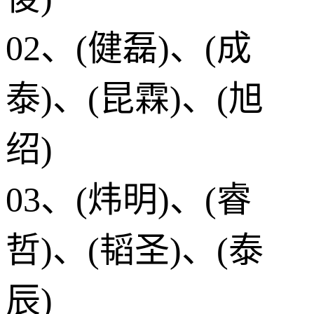
02、(健磊)、(成
泰)、(昆霖)、(旭
绍)
03、(炜明)、(睿
哲)、(韬圣)、(泰
辰)