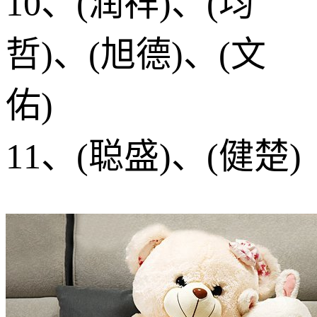
10、(润祥)、(均
哲)、(旭德)、(文
佑)
11、(聪盛)、(健楚)