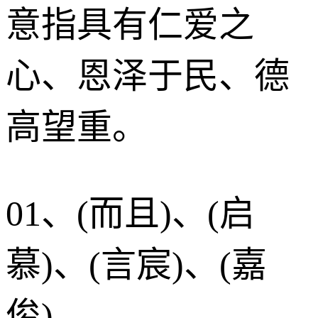
意指具有仁爱之
心、恩泽于民、德
高望重。
01、(而且)、(启
慕)、(言宸)、(嘉
俊)