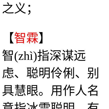
之义；
【
智霖
】
智(zhì)指深谋远
虑、聪明伶俐、别
具慧眼。用作人名
意指冰雪聪明、有