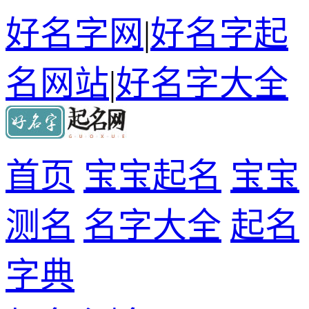
好名字网
|
好名字起
名网站
|
好名字大全
首页
宝宝起名
宝宝
测名
名字大全
起名
字典