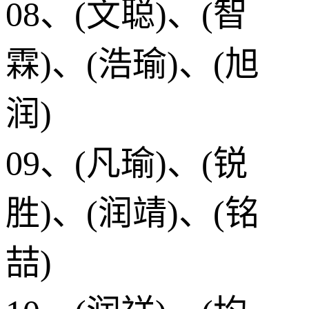
08、(文聪)、(智
霖)、(浩瑜)、(旭
润)
09、(凡瑜)、(锐
胜)、(润靖)、(铭
喆)