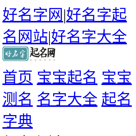
好名字网
|
好名字起
名网站
|
好名字大全
首页
宝宝起名
宝宝
测名
名字大全
起名
字典