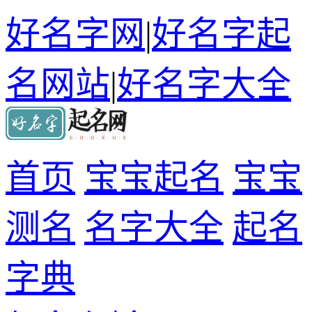
好名字网
|
好名字起
名网站
|
好名字大全
首页
宝宝起名
宝宝
测名
名字大全
起名
字典