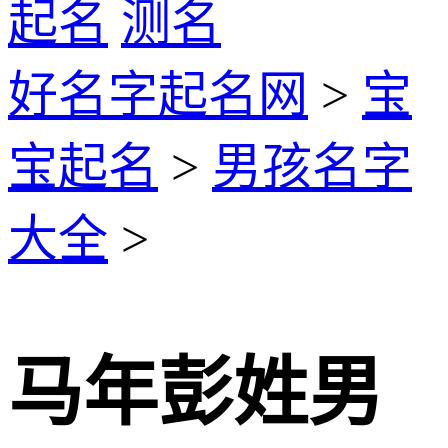
起名
测名
好名字起名网
>
宝
宝起名
>
男孩名字
大全
>
马年彭姓男