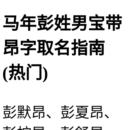
马年彭姓男宝带
昂字取名指南
(热门)
彭默昂、彭夏昂、