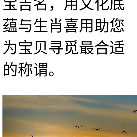
宝吉名，用文化底
蕴与生肖喜用助您
为宝贝寻觅最合适
的称谓。