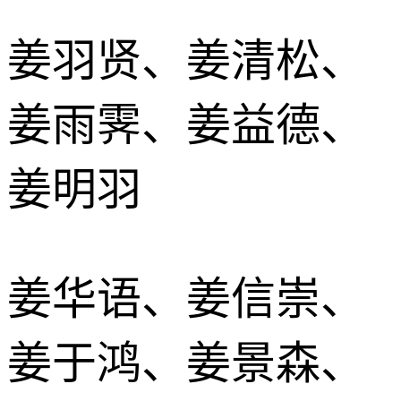
姜羽贤、姜清松、
姜雨霁、姜益德、
姜明羽
姜华语、姜信崇、
姜于鸿、姜景森、