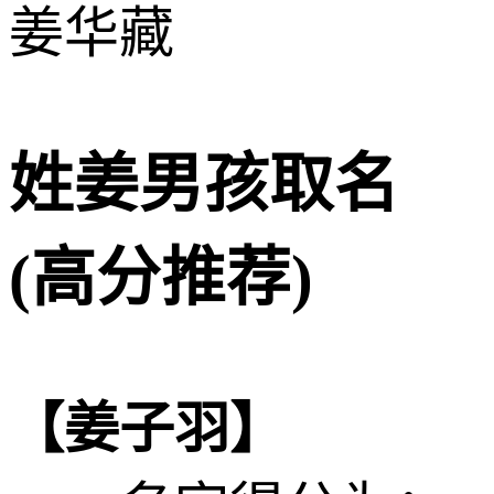
姜华藏
姓姜男孩取名
(高分推荐)
【姜子羽】