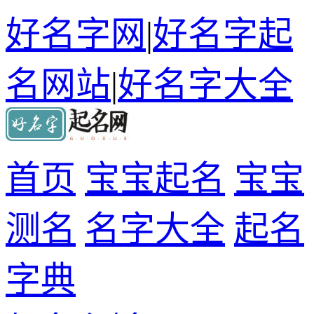
好名字网
|
好名字起
名网站
|
好名字大全
首页
宝宝起名
宝宝
测名
名字大全
起名
字典