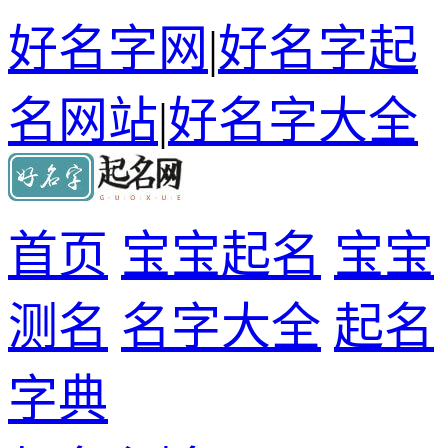
好名字网
|
好名字起
名网站
|
好名字大全
首页
宝宝起名
宝宝
测名
名字大全
起名
字典