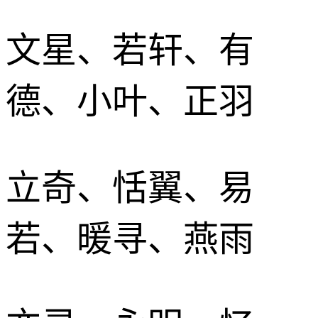
文星、若轩、有
德、小叶、正羽
立奇、恬翼、易
若、暖寻、燕雨