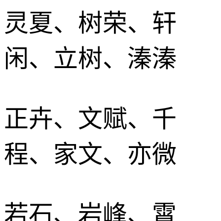
灵夏、树荣、轩
闲、立树、溱溱
正卉、文赋、千
程、家文、亦微
若石、岩峰、霄