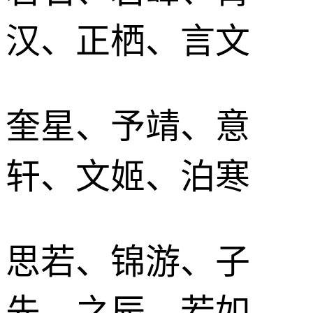
汉、正栖、言文
奎星、予靖、意
轩、文姬、泊寒
思若、锦游、子
先、之辰、若如