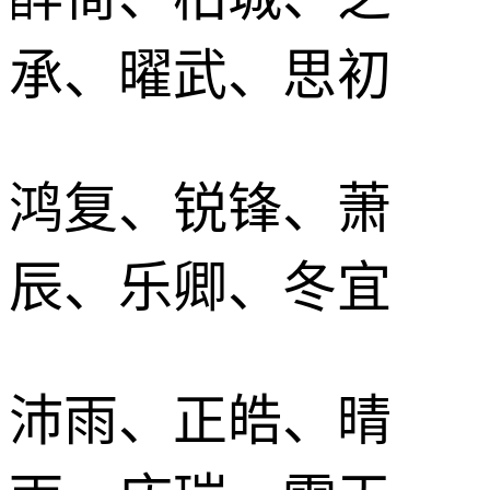
承、曜武、思初
鸿复、锐锋、萧
辰、乐卿、冬宜
沛雨、正皓、晴