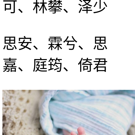
可、林攀、泽少
思安、霖兮、思
嘉、庭筠、倚君