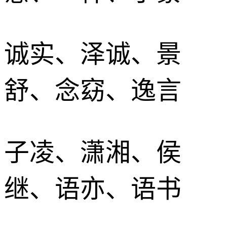
诚实、泽诚、景
舒、念窈、逸言
子凌、潇湘、侯
继、语亦、语书