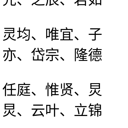
灵均、唯宜、子
亦、岱宗、隆德
任庭、惟贤、炅
炅、云叶、立锦