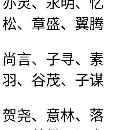
亦灵、永明、忆
松、章盛、翼腾
尚言、子寻、素
羽、谷茂、子谋
贺尧、意林、落