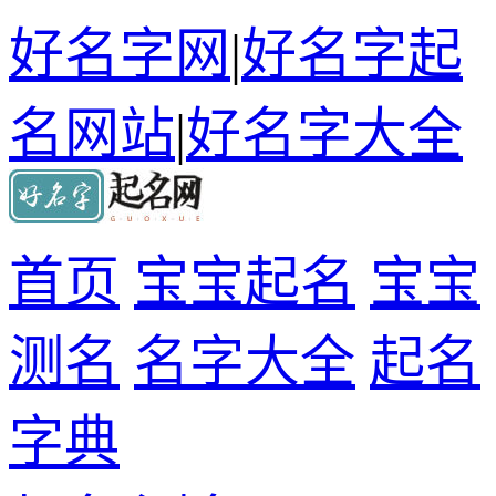
好名字网
|
好名字起
名网站
|
好名字大全
首页
宝宝起名
宝宝
测名
名字大全
起名
字典