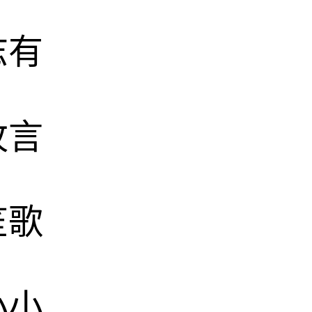
志有
牧言
笙歌
小小