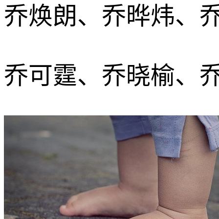
乔焕朗、乔晔炜、
乔可霆、乔晓榆、