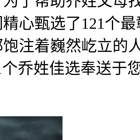
。为了帮助乔姓父母
精心甄选了121个
都饱注着巍然屹立的人
21个乔姓佳选奉送于