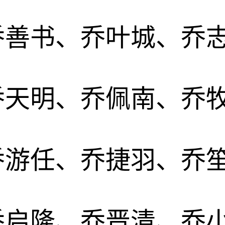
乔善书、乔叶城、乔
乔天明、乔佩南、乔
乔游任、乔捷羽、乔
乔启隆、乔晋清、乔