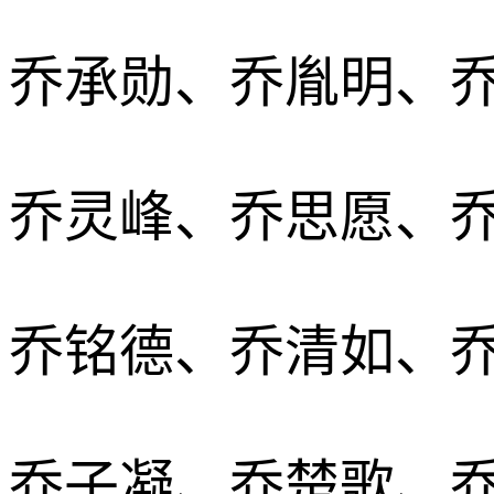
乔承勋、乔胤明、
乔灵峰、乔思愿、
乔铭德、乔清如、
乔子凝、乔楚歌、