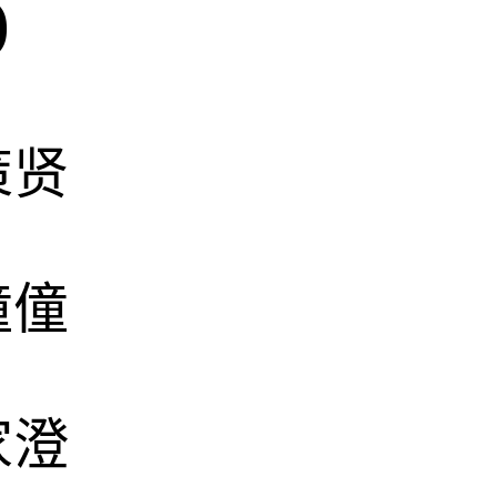
)
策贤
僮僮
家澄