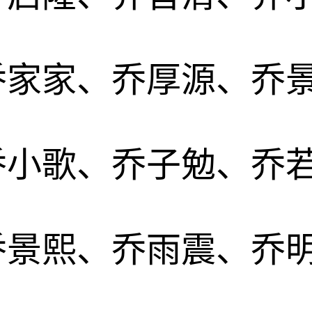
乔家家、乔厚源、乔
乔小歌、乔子勉、乔
乔景熙、乔雨震、乔