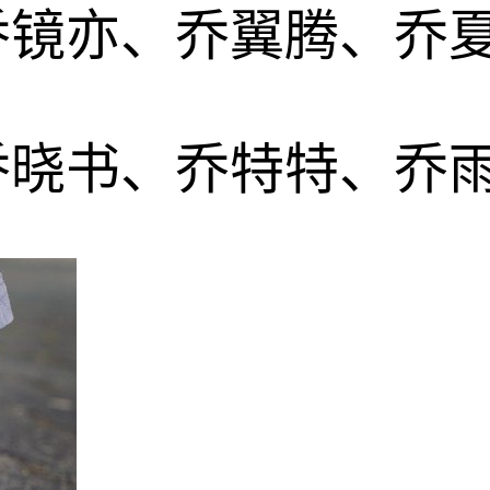
乔镜亦、乔翼腾、乔
乔晓书、乔特特、乔