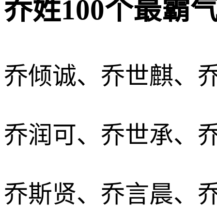
乔姓100个最霸
乔倾诚、乔世麒、
乔润可、乔世承、
乔斯贤、乔言晨、