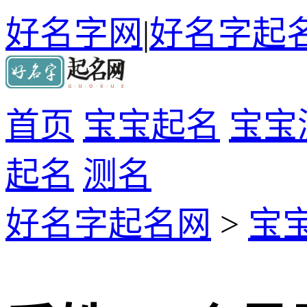
好名字网
|
好名字起
首页
宝宝起名
宝宝
起名
测名
好名字起名网
>
宝