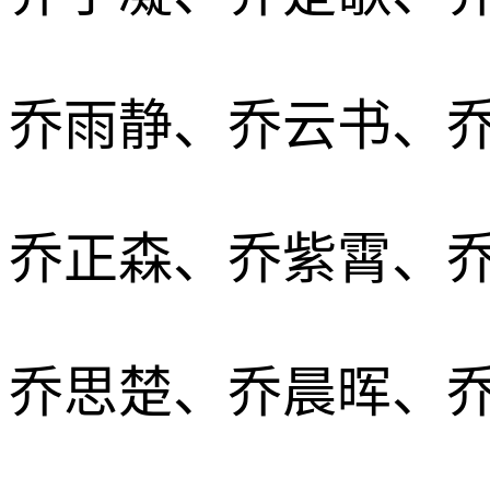
乔雨静、乔云书、
乔正森、乔紫霄、
乔思楚、乔晨晖、