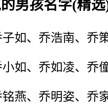
气的男孩名字(精选
乔子如、乔浩南、乔
乔小如、乔如凌、乔
乔铭燕、乔明姿、乔