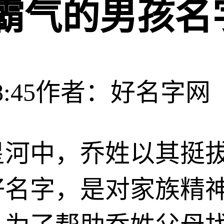
最霸气的男孩名
:45
作者：好名字网
星河中，乔姓以其挺
好名字，是对家族精