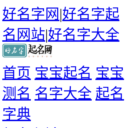
好名字网
|
好名字起
名网站
|
好名字大全
首页
宝宝起名
宝宝
测名
名字大全
起名
字典