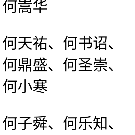
何嵩华
何天祐、何书诏、
何鼎盛、何圣崇、
何小寒
何子舜、何乐知、