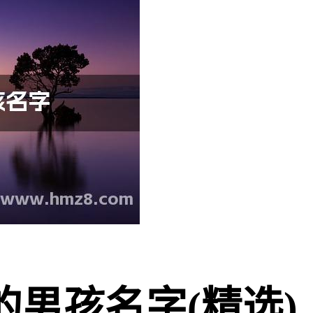
男孩名字(精选)