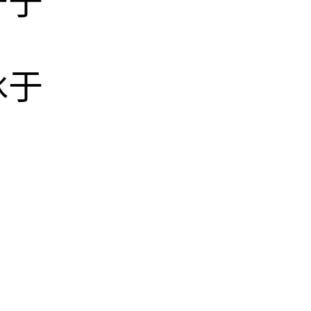
于于
冰于