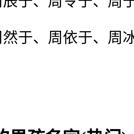
周辰于、周令于、周
周然于、周依于、周