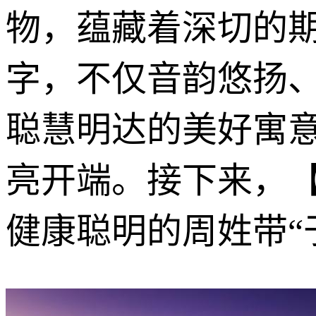
物，蕴藏着深切的期
字，不仅音韵悠扬
聪慧明达的美好寓
亮开端。接下来，
健康聪明的周姓带“