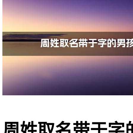
周姓取名带于字的