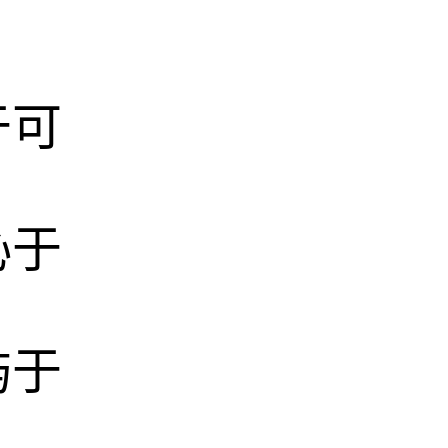
于可
沁于
玙于