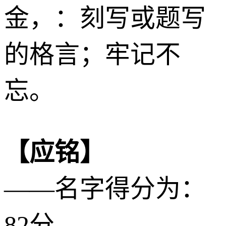
金
，：刻写或题写
的格言；牢记不
忘。
【应铭】
——名字得分为：
82分