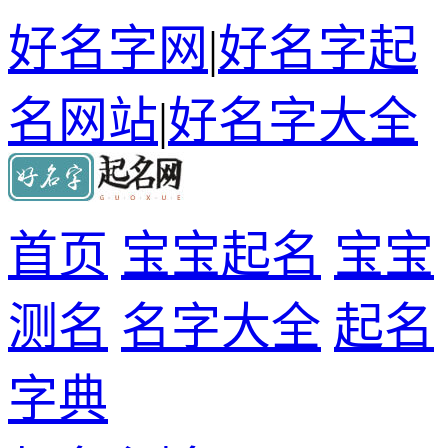
好名字网
|
好名字起
名网站
|
好名字大全
首页
宝宝起名
宝宝
测名
名字大全
起名
字典