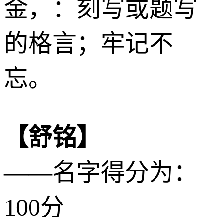
金
，：刻写或题写
的格言；牢记不
忘。
【舒铭】
——名字得分为：
100分