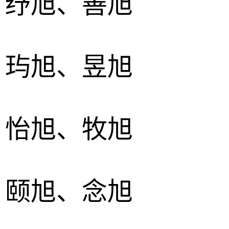
、纾旭、善旭
、玙旭、昱旭
、怡旭、牧旭
、颐旭、念旭