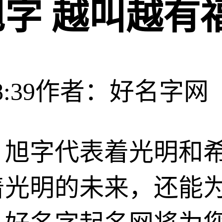
字 越叫越有
:39
作者：好名字网
，旭字代表着光明和
着光明的未来，还能