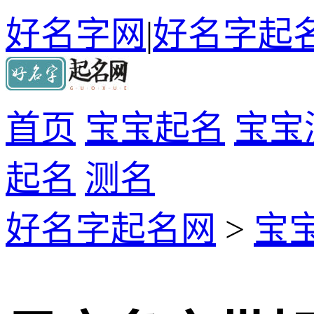
好名字网
|
好名字起
首页
宝宝起名
宝宝
起名
测名
好名字起名网
>
宝