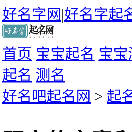
好名字网
|
好名字起
首页
宝宝起名
宝宝
起名
测名
好名吧起名网
>
起