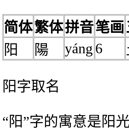
简体
繁体
拼音
笔画
yáng
6
阳
陽
阳字取名
“阳”字的寓意是阳