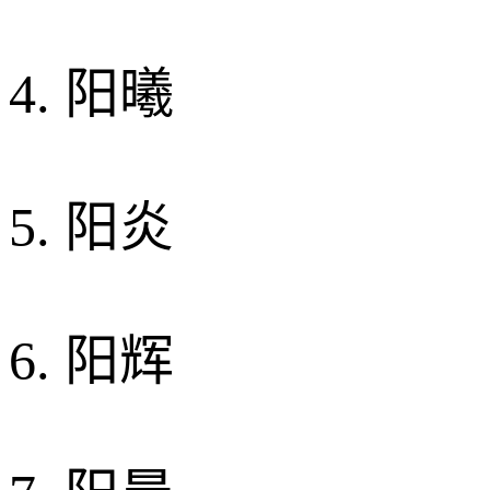
4. 阳曦
5. 阳炎
6. 阳辉