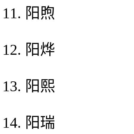
11. 阳煦
12. 阳烨
13. 阳熙
14. 阳瑞