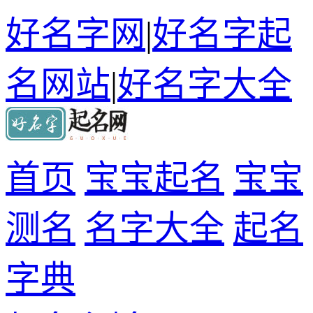
好名字网
|
好名字起
名网站
|
好名字大全
首页
宝宝起名
宝宝
测名
名字大全
起名
字典