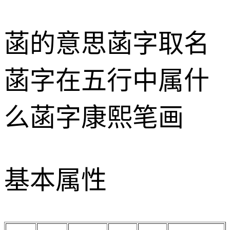
菡的意思
菡字取名
菡字在五行中属什
么
菡字康熙笔画
基本属性