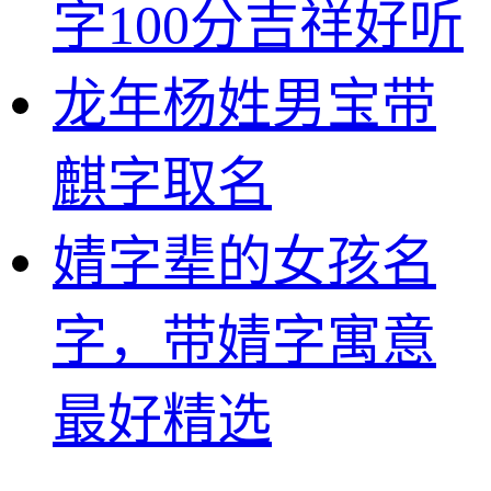
字100分吉祥好听
龙年杨姓男宝带
麒字取名
婧字辈的女孩名
字，带婧字寓意
最好精选