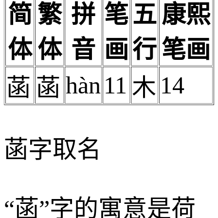
简
繁
拼
笔
五
康熙
体
体
音
画
行
笔画
hàn
11
14
菡
菡
木
菡字取名
“菡”字的寓意是荷