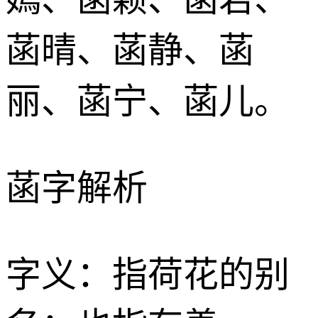
菡晴、菡静、菡
丽、菡宁、菡儿。
菡字解析
字义：指荷花的别