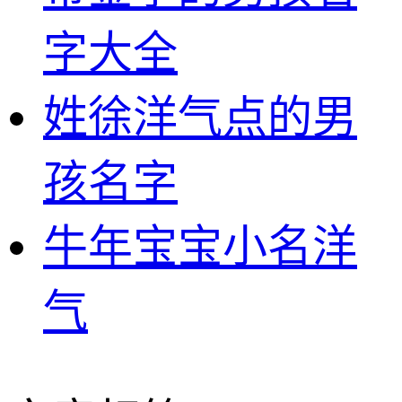
字大全
姓徐洋气点的男
孩名字
牛年宝宝小名洋
气