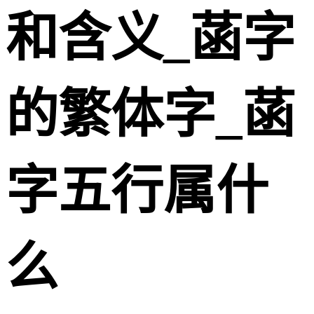
和含义_菡字
的繁体字_菡
字五行属什
么