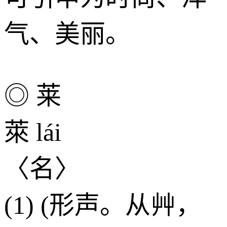
气、美丽。
◎ 莱
萊 lái
〈名〉
(1) (形声。从艸，