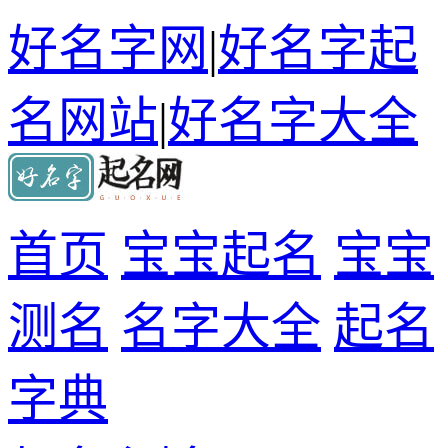
好名字网
|
好名字起
名网站
|
好名字大全
首页
宝宝起名
宝宝
测名
名字大全
起名
字典