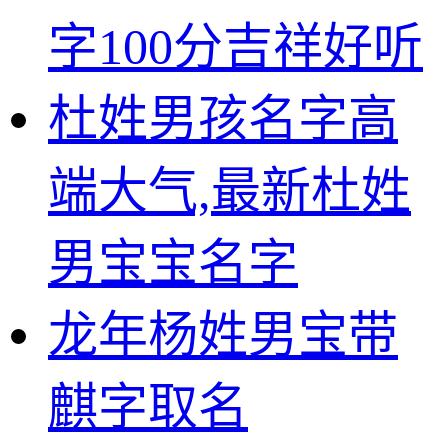
字100分吉祥好听
杜姓男孩名字高
端大气,最新杜姓
男宝宝名字
龙年杨姓男宝带
麒字取名