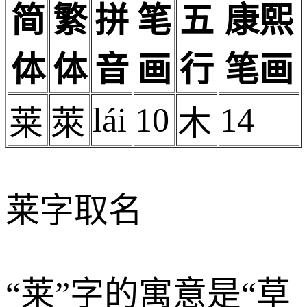
简
繁
拼
笔
五
康熙
体
体
音
画
行
笔画
lái
10
14
莱
萊
木
莱字取名
“莱”字的寓意是“草