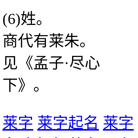
(6)姓。
商代有莱朱。
见《孟子·尽心
下》。
莱字
莱字起名
莱字