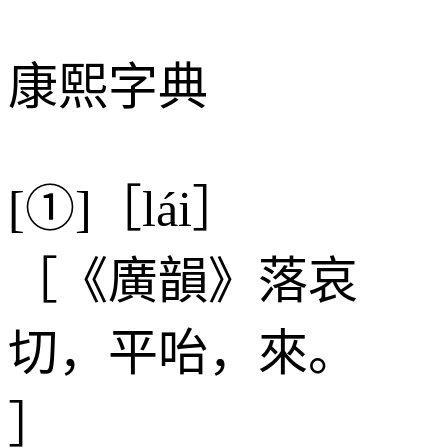
康熙字典
[①]［lái］
［《廣韻》落哀
切，平咍，來。
］