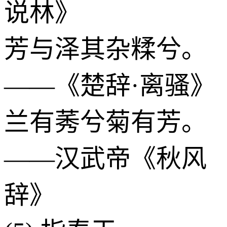
说林》
芳与泽其杂糅兮。
——《楚辞·离骚》
兰有莠兮菊有芳。
——汉武帝《秋风
辞》