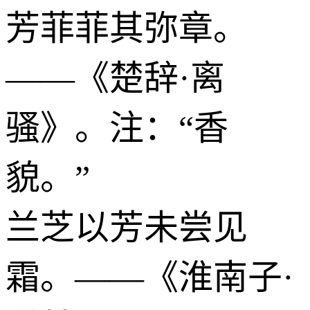
芳菲菲其弥章。
——《楚辞·离
骚》。注：“香
貌。”
兰芝以芳未尝见
霜。——《淮南子·