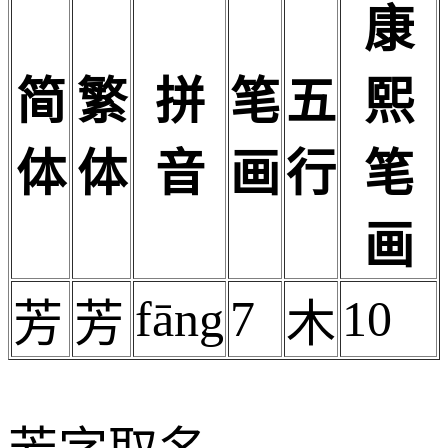
康
简
繁
拼
笔
五
熙
体
体
音
画
行
笔
画
fāng
7
10
芳
芳
木