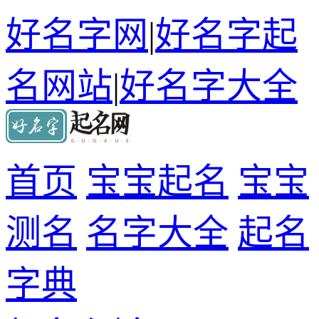
好名字网
|
好名字起
名网站
|
好名字大全
首页
宝宝起名
宝宝
测名
名字大全
起名
字典