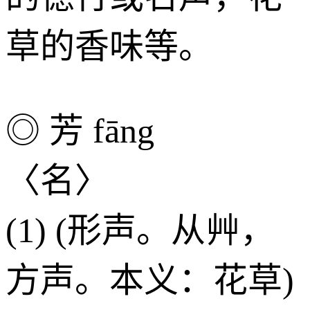
草的香味等。
◎ 芳 fāng
〈名〉
(1) (形声。从艸，
方声。本义：花草)