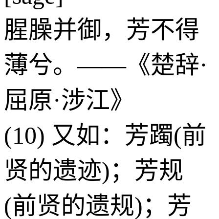
腥臊并御，芳不得
薄兮。——《楚辞·
屈原·涉江》
(10) 又如：芳躅(前
贤的遗迹)；芳规
(前贤的遗规)；芳