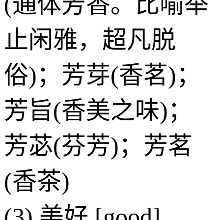
(通体芳香。比喻举
止闲雅，超凡脱
俗)；芳芽(香茗)；
芳旨(香美之味)；
芳苾(芬芳)；芳茗
(香茶)
(3) 美好 [good]