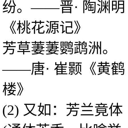
纷。——晋· 陶渊明
《桃花源记》
芳草萋萋鹦鹉洲。
——唐· 崔颢《黄鹤
楼》
(2) 又如：芳兰竟体