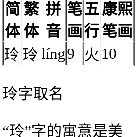
简
繁
拼
笔
五
康熙
体
体
音
画
行
笔画
líng
9
10
玲
玲
火
玲字取名
“玲”字的寓意是美