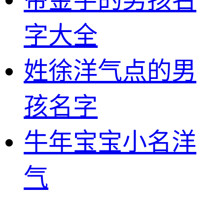
字大全
姓徐洋气点的男
孩名字
牛年宝宝小名洋
气