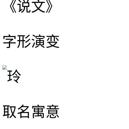
《说文》
字形演变
取名寓意