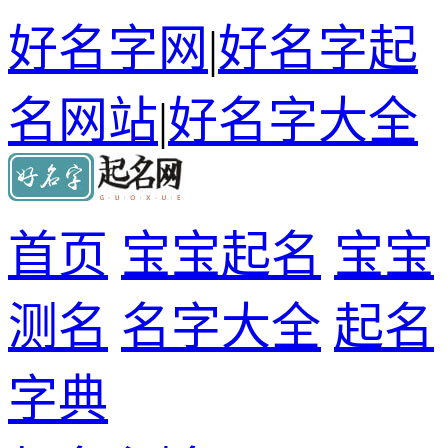
好名字网
|
好名字起
名网站
|
好名字大全
首页
宝宝起名
宝宝
测名
名字大全
起名
字典