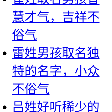
慧才气，吉祥不
俗气
雷姓男孩取名独
特的名字，小众
不俗气
吕姓好听稀少的