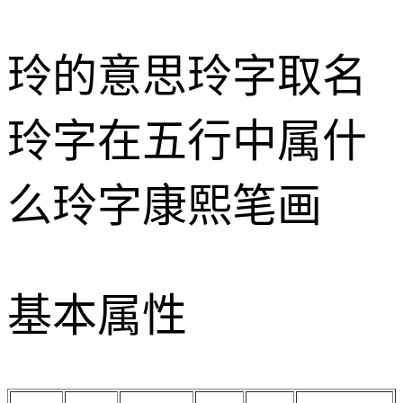
玲的意思
玲字取名
玲字在五行中属什
么
玲字康熙笔画
基本属性