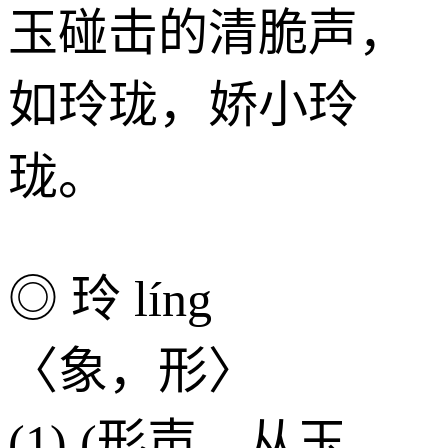
玉碰击的清脆声，
如玲珑，娇小玲
珑。
◎ 玲 líng
〈象，形〉
(1) (形声。从玉，