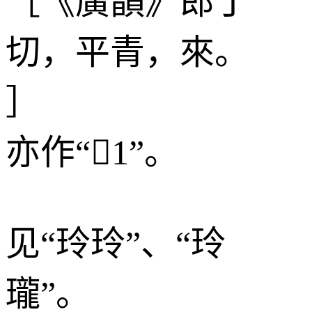
［《廣韻》郎丁
切，平青，來。
］
亦作“1”。
见“玲玲”、“玲
瓏”。