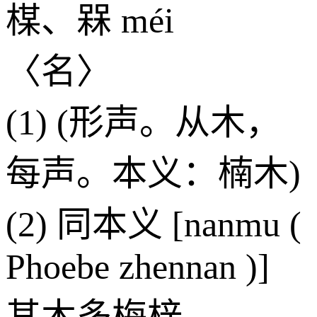
楳、槑 méi
〈名〉
(1) (形声。从木，
每声。本义：楠木)
(2) 同本义 [nanmu (
Phoebe zhennan )]
其木多梅梓。——