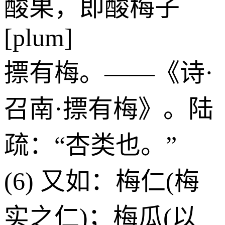
酸果，即酸梅子
[plum]
摽有梅。——《诗·
召南·摽有梅》。陆
疏：“杏类也。”
(6) 又如：梅仁(梅
实之仁)；梅瓜(以