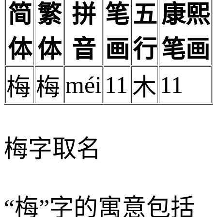
简
繁
拼
笔
五
康熙
体
体
音
画
行
笔画
méi
11
11
梅
梅
木
梅字取名
“梅”字的寓意包括