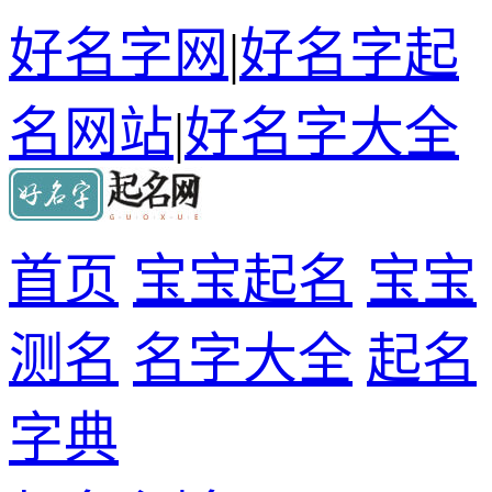
好名字网
|
好名字起
名网站
|
好名字大全
首页
宝宝起名
宝宝
测名
名字大全
起名
字典