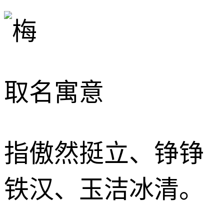
取名寓意
指傲然挺立、铮铮
铁汉、玉洁冰清。