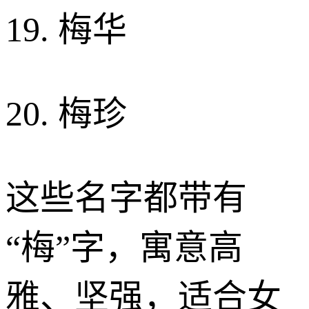
19. 梅华
20. 梅珍
这些名字都带有
“梅”字，寓意高
雅、坚强，适合女