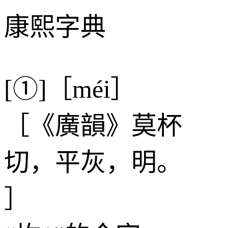
康熙字典
[①]［méi］
［《廣韻》莫杯
切，平灰，明。
］