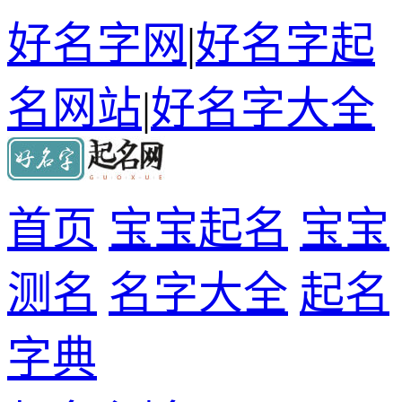
好名字网
|
好名字起
名网站
|
好名字大全
首页
宝宝起名
宝宝
测名
名字大全
起名
字典