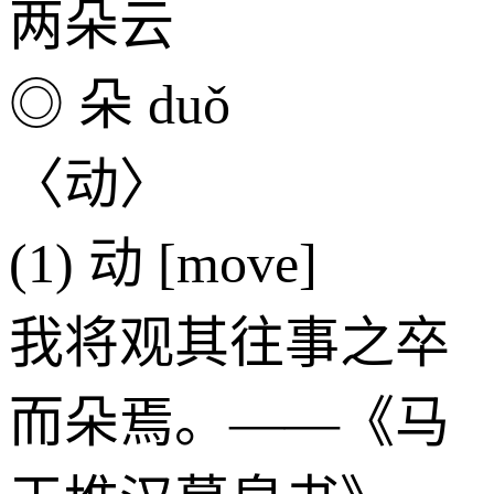
两朵云
◎ 朵 duǒ
〈动〉
(1) 动 [move]
我将观其往事之卒
而朵焉。——《马