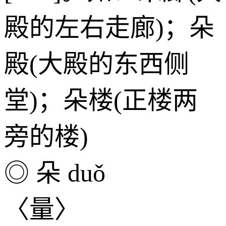
殿的左右走廊)；朵
殿(大殿的东西侧
堂)；朵楼(正楼两
旁的楼)
◎ 朵 duǒ
〈量〉