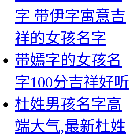
字 带伊字寓意吉
祥的女孩名字
带嫣字的女孩名
字100分吉祥好听
杜姓男孩名字高
端大气,最新杜姓