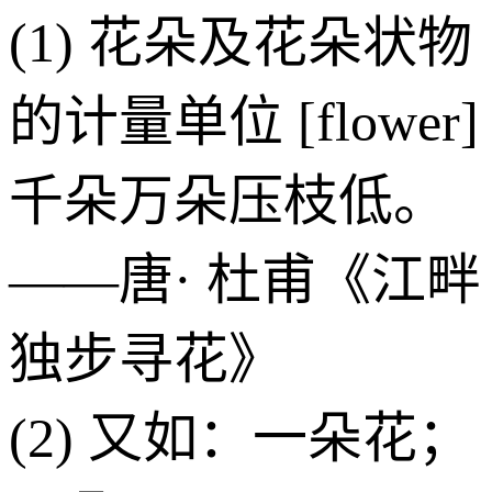
(1) 花朵及花朵状物
的计量单位 [flower]
千朵万朵压枝低。
——唐· 杜甫《江畔
独步寻花》
(2) 又如：一朵花；