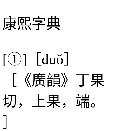
康熙字典
[①]［duǒ］
［《廣韻》丁果
切，上果，端。
］