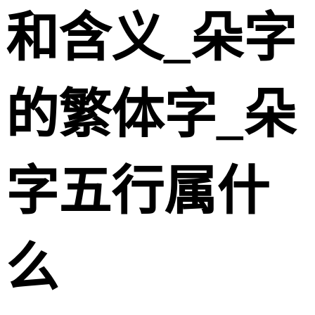
和含义_朵字
的繁体字_朵
字五行属什
么