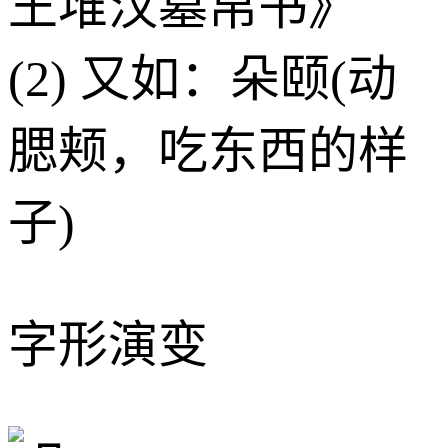
王堆汉墓帛书》
(2) 又如：朵颐(动
腮颊，吃东西的样
子)
字形演变