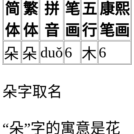
简
繁
拼
笔
五
康熙
体
体
音
画
行
笔画
duǒ
6
6
朵
朵
木
朵字取名
“朵”字的寓意是花