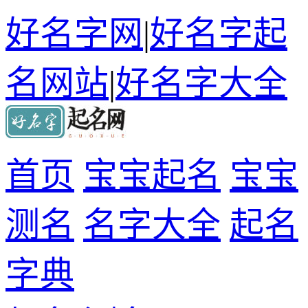
好名字网
|
好名字起
名网站
|
好名字大全
首页
宝宝起名
宝宝
测名
名字大全
起名
字典