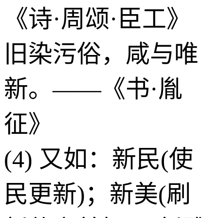
《诗·周颂·臣工》
旧染污俗，咸与唯
新。——《书·胤
征》
(4) 又如：新民(使
民更新)；新美(刷