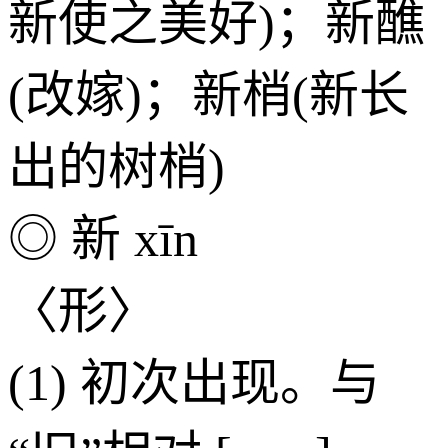
新使之美好)；新醮
(改嫁)；新梢(新长
出的树梢)
◎ 新 xīn
〈形〉
(1) 初次出现。与