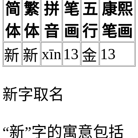
简
繁
拼
笔
五
康熙
体
体
音
画
行
笔画
xīn
13
13
新
新
金
新字取名
“新”字的寓意包括