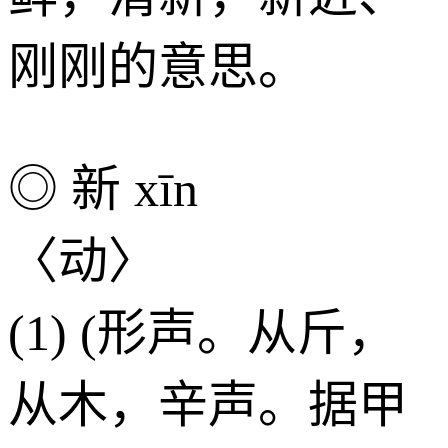
刚刚的意思。
◎ 新 xīn
〈动〉
(1) (形声。从斤，
从木，辛声。据甲