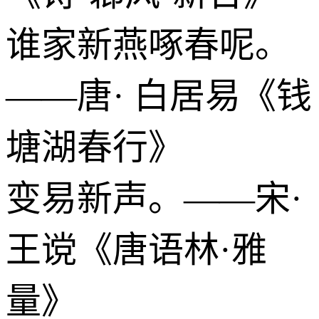
谁家新燕啄春呢。
——唐· 白居易《钱
塘湖春行》
变易新声。——宋·
王谠《唐语林·雅
量》