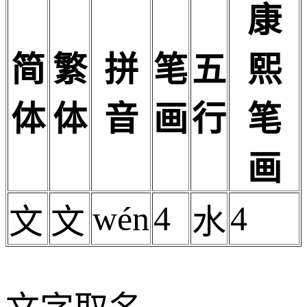
康
简
繁
拼
笔
五
熙
体
体
音
画
行
笔
画
wén
4
4
文
文
水