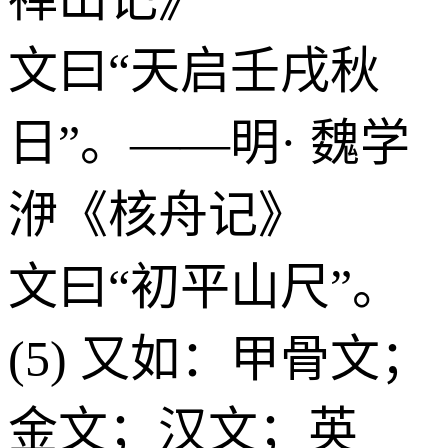
文曰“天启壬戌秋
日”。——明· 魏学
洢《核舟记》
文曰“初平山尺”。
(5) 又如：甲骨文；
金文；汉文；英