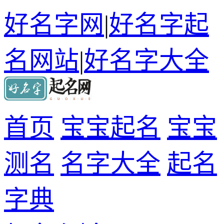
好名字网
|
好名字起
名网站
|
好名字大全
首页
宝宝起名
宝宝
测名
名字大全
起名
字典