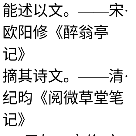
能述以文。——宋·
欧阳修《醉翁亭
记》
摘其诗文。——清·
纪昀《阅微草堂笔
记》