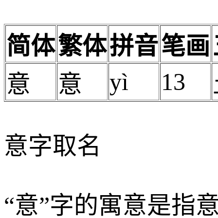
简体
繁体
拼音
笔画
yì
13
意
意
意字取名
“意”字的寓意是指