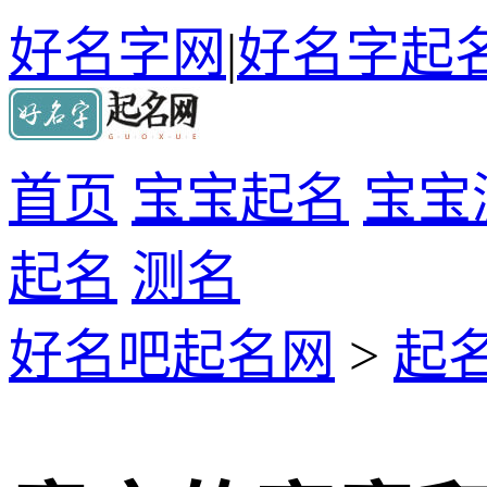
好名字网
|
好名字起
首页
宝宝起名
宝宝
起名
测名
好名吧起名网
>
起