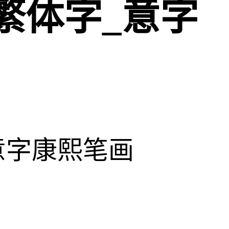
繁体字_意字
意字康熙笔画