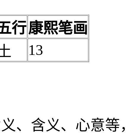
五行
康熙笔画
13
土
意义、含义、心意等