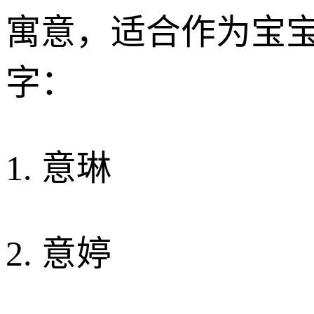
寓意，适合作为宝宝
字：
1. 意琳
2. 意婷