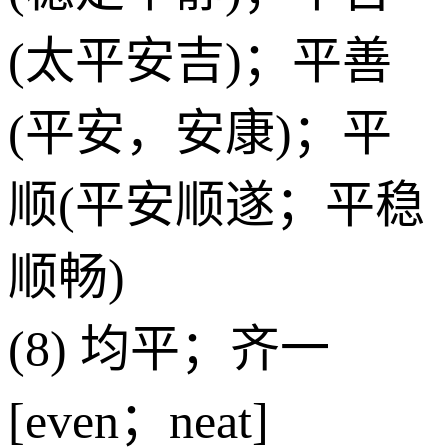
(太平安吉)；平善
(平安，安康)；平
顺(平安顺遂；平稳
顺畅)
(8) 均平；齐一
[even；neat]