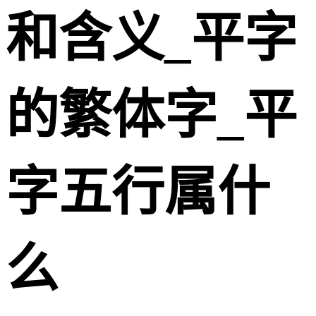
和含义_平字
的繁体字_平
字五行属什
么