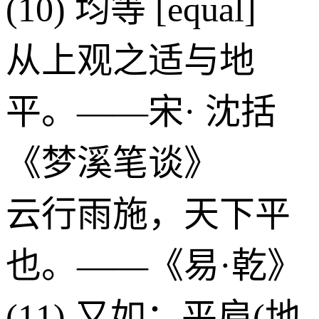
(10) 均等 [equal]
从上观之适与地
平。——宋· 沈括
《梦溪笔谈》
云行雨施，天下平
也。——《易·乾》
(11) 又如：平肩(地