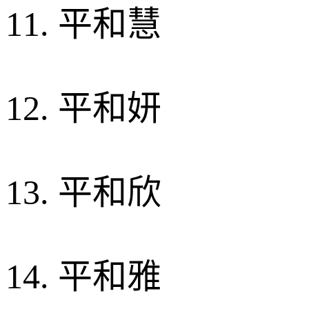
11. 平和慧
12. 平和妍
13. 平和欣
14. 平和雅