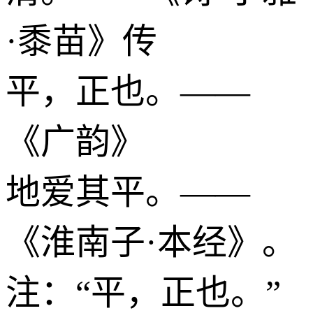
·黍苗》传
平，正也。——
《广韵》
地爱其平。——
《淮南子·本经》。
注：“平，正也。”