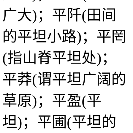
广大)；平阡(田间
的平坦小路)；平罔
(指山脊平坦处)；
平莽(谓平坦广阔的
草原)；平盈(平
坦)；平圃(平坦的