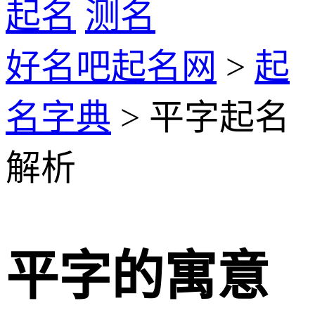
起名
测名
好名吧起名网
>
起
名字典
> 平字起名
解析
平字的寓意