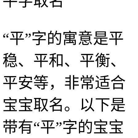
平字取名
“平”字的寓意是平
稳、平和、平衡、
平安等，非常适合
宝宝取名。以下是
带有“平”字的宝宝