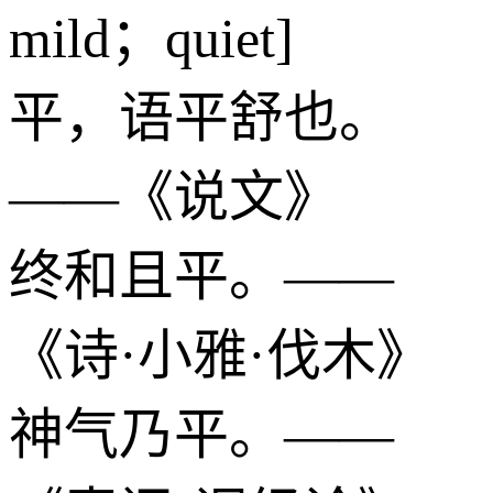
mild；quiet]
平，语平舒也。
——《说文》
终和且平。——
《诗·小雅·伐木》
神气乃平。——