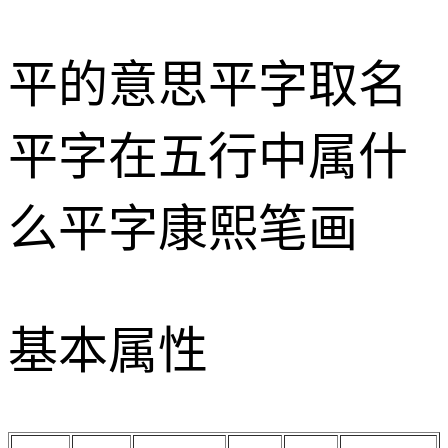
平的意思
平字取名
平字在五行中属什
么
平字康熙笔画
基本属性