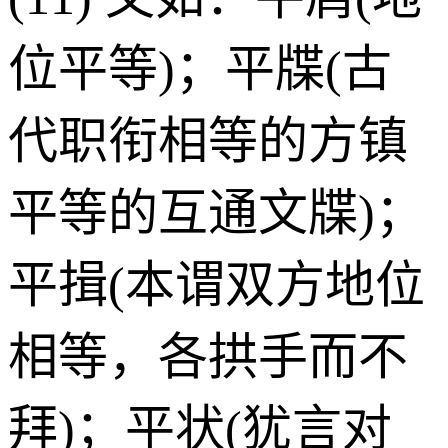
位平等)；平牒(古
代职衔相等的方镇
平等的互通文牒)；
平揖(本谓双方地位
相等，各拱手而不
拜)；平状(犹言对