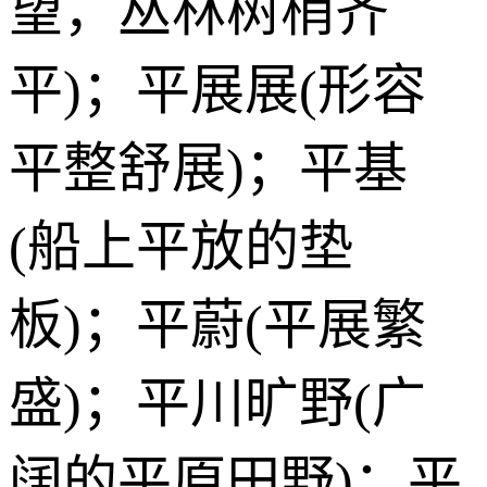
望，丛林树梢齐
平)；平展展(形容
平整舒展)；平基
(船上平放的垫
板)；平蔚(平展繁
盛)；平川旷野(广
阔的平原田野)；平