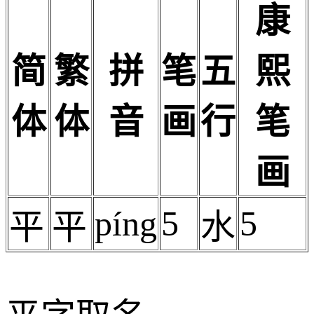
康
简
繁
拼
笔
五
熙
体
体
音
画
行
笔
画
píng
5
5
平
平
水