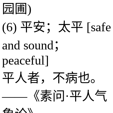
园圃)
(6) 平安；太平 [safe
and sound；
peaceful]
平人者，不病也。
——《素问·平人气