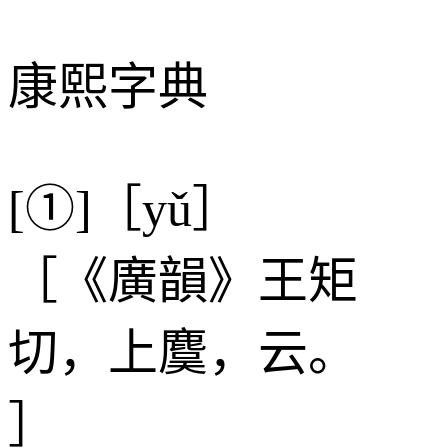
康熙字典
[①]［yǔ］
［《廣韻》王矩
切，上麌，云。
］