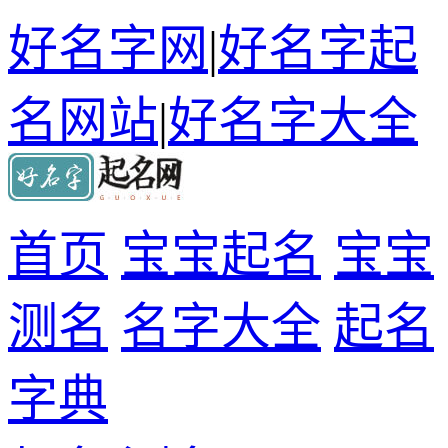
好名字网
|
好名字起
名网站
|
好名字大全
首页
宝宝起名
宝宝
测名
名字大全
起名
字典