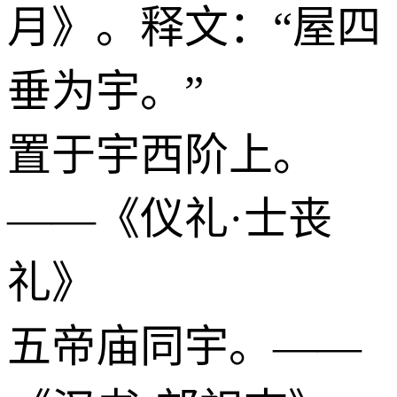
月》。释文：“屋四
垂为宇。”
置于宇西阶上。
——《仪礼·士丧
礼》
五帝庙同宇。——