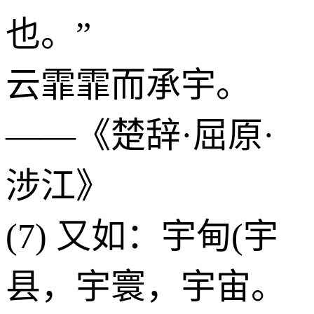
也。”
云霏霏而承宇。
——《楚辞·屈原·
涉江》
(7) 又如：宇甸(宇
县，宇寰，宇宙。