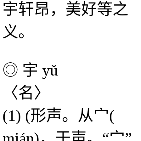
宇轩昂，美好等之
义。
◎ 宇 yǔ
〈名〉
(1) (形声。从宀(
mián)，于声。“宀”