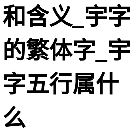
和含义_宇字
的繁体字_宇
字五行属什
么