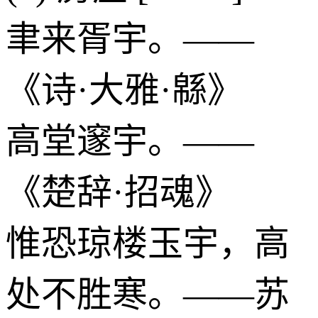
聿来胥宇。——
《诗·大雅·緜》
高堂邃宇。——
《楚辞·招魂》
惟恐琼楼玉宇，高
处不胜寒。——苏