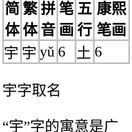
简
繁
拼
笔
五
康熙
体
体
音
画
行
笔画
yǔ
6
6
宇
宇
土
宇字取名
“宇”字的寓意是广