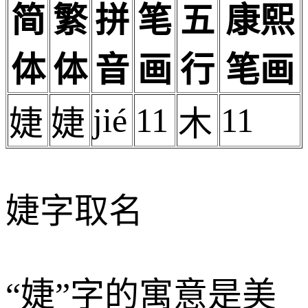
简
繁
拼
笔
五
康熙
体
体
音
画
行
笔画
jié
11
11
婕
婕
木
婕字取名
“婕”字的寓意是美