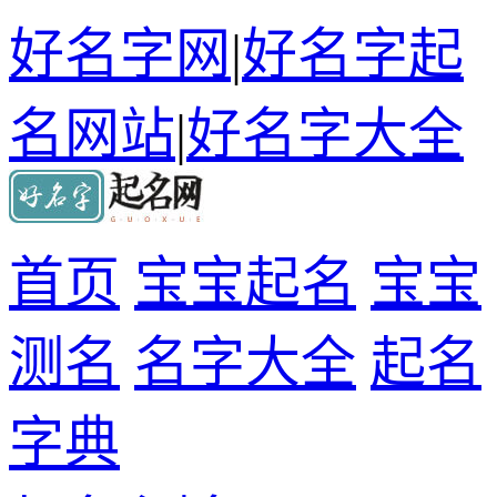
好名字网
|
好名字起
名网站
|
好名字大全
首页
宝宝起名
宝宝
测名
名字大全
起名
字典