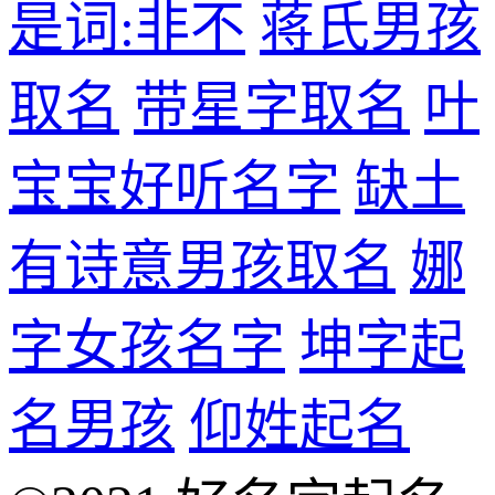
是词:非不
蒋氏男孩
取名
带星字取名
叶
宝宝好听名字
缺土
有诗意男孩取名
娜
字女孩名字
坤字起
名男孩
仰姓起名