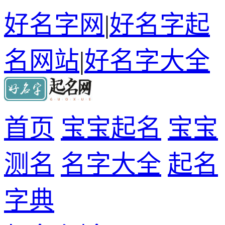
好名字网
|
好名字起
名网站
|
好名字大全
首页
宝宝起名
宝宝
测名
名字大全
起名
字典