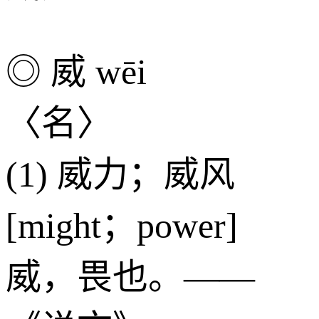
◎ 威 wēi
〈名〉
(1) 威力；威风
[might；power]
威，畏也。——