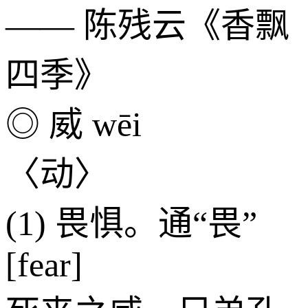
—— 陈残云《香飘
四季》
◎ 威 wēi
〈动〉
(1) 畏惧。通“畏”
[fear]