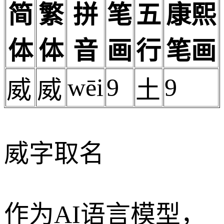
简
繁
拼
笔
五
康熙
体
体
音
画
行
笔画
wēi
9
9
威
威
土
威字取名
作为AI语言模型，