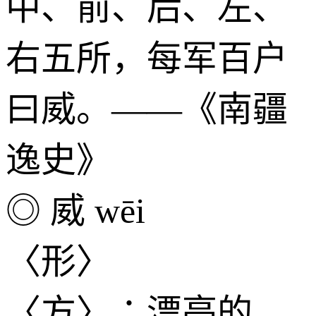
中、前、后、左、
右五所，每军百户
曰威。——《南疆
逸史》
◎ 威 wēi
〈形〉
〈方〉∶漂亮的