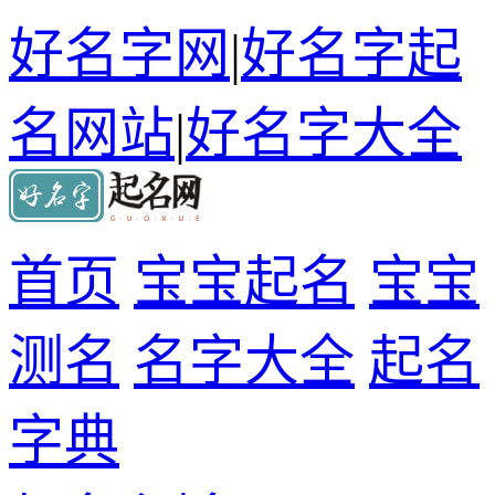
好名字网
|
好名字起
名网站
|
好名字大全
首页
宝宝起名
宝宝
测名
名字大全
起名
字典