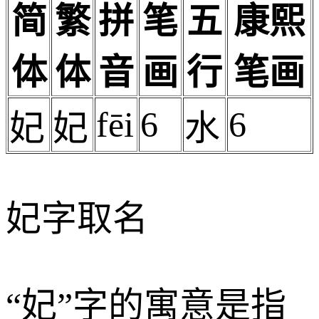
简
繁
拼
笔
五
康熙
体
体
音
画
行
笔画
fēi
6
6
妃
妃
水
妃字取名
“妃”字的寓意是指