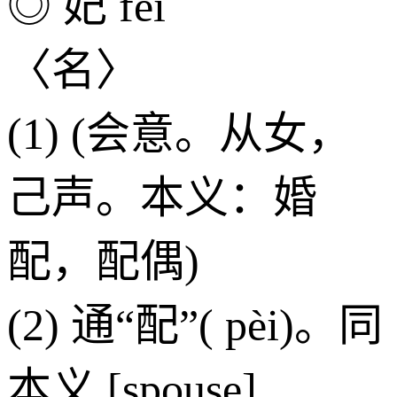
◎ 妃 fēi
〈名〉
(1) (会意。从女，
己声。本义：婚
配，配偶)
(2) 通“配”( pèi)。同
本义 [spouse]