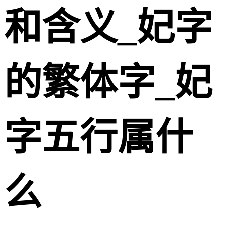
和含义_妃字
的繁体字_妃
字五行属什
么