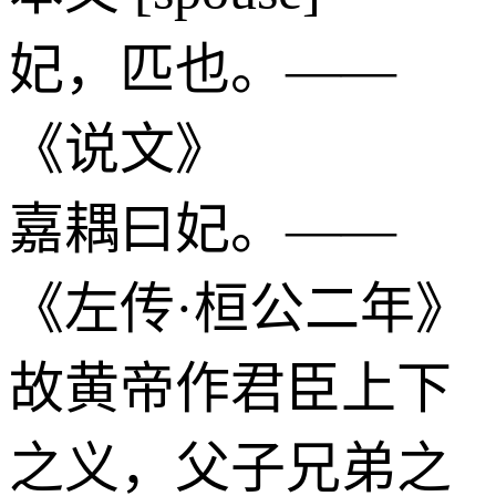
妃，匹也。——
《说文》
嘉耦曰妃。——
《左传·桓公二年》
故黄帝作君臣上下
之义，父子兄弟之