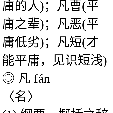
庸的人)；凡曹(平
庸之辈)；凡恶(平
庸低劣)；凡短(才
能平庸，见识短浅)
◎ 凡 fán
〈名〉