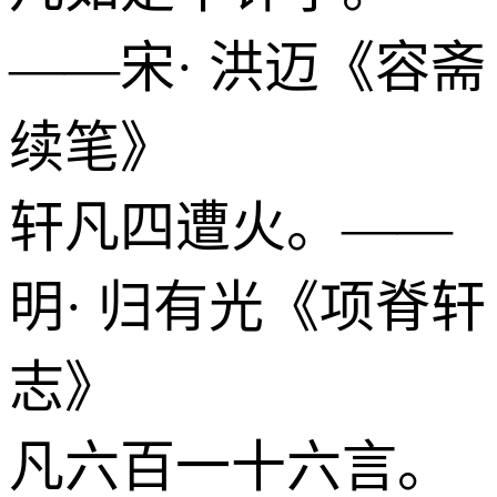
——宋· 洪迈《容斋
续笔》
轩凡四遭火。——
明· 归有光《项脊轩
志》
凡六百一十六言。