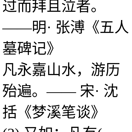
过而拜且泣者。
——明· 张溥《五人
墓碑记》
凡永嘉山水，游历
殆遍。—— 宋· 沈
括《梦溪笔谈》