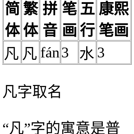
简
繁
拼
笔
五
康熙
体
体
音
画
行
笔画
fán
3
3
凡
凡
水
凡字取名
“凡”字的寓意是普