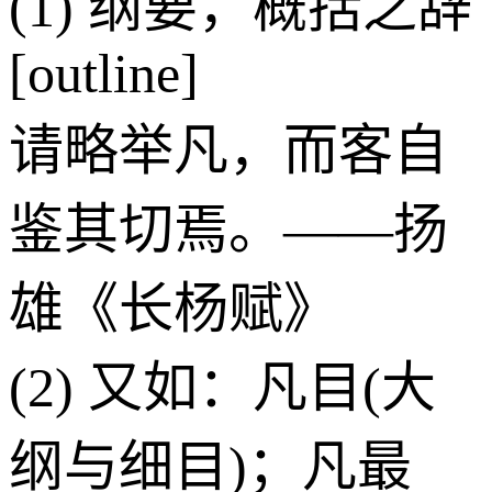
(1) 纲要，概括之辞
[outline]
请略举凡，而客自
鉴其切焉。——扬
雄《长杨赋》
(2) 又如：凡目(大
纲与细目)；凡最