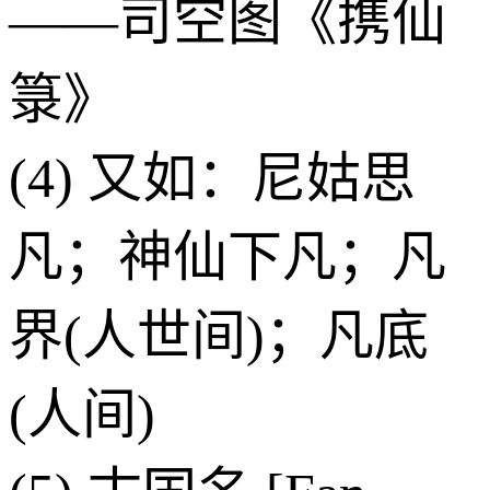
——司空图《携仙
箓》
(4) 又如：尼姑思
凡；神仙下凡；凡
界(人世间)；凡底
(人间)