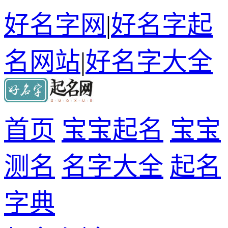
好名字网
|
好名字起
名网站
|
好名字大全
首页
宝宝起名
宝宝
测名
名字大全
起名
字典