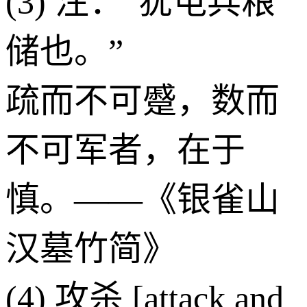
(3) 注：“犹屯兵粮
储也。”
疏而不可蹙，数而
不可军者，在于
慎。——《银雀山
汉墓竹简》
(4) 攻杀 [attack and