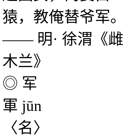
猿，教俺替爷军。
—— 明· 徐渭《雌
木兰》
◎ 军
軍 jūn
〈名〉