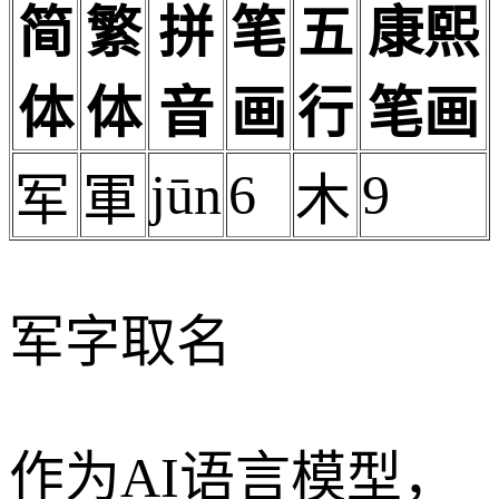
简
繁
拼
笔
五
康熙
体
体
音
画
行
笔画
jūn
6
9
军
軍
木
军字取名
作为AI语言模型，