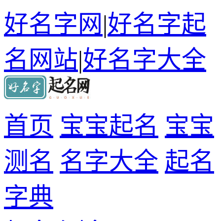
好名字网
|
好名字起
名网站
|
好名字大全
首页
宝宝起名
宝宝
测名
名字大全
起名
字典