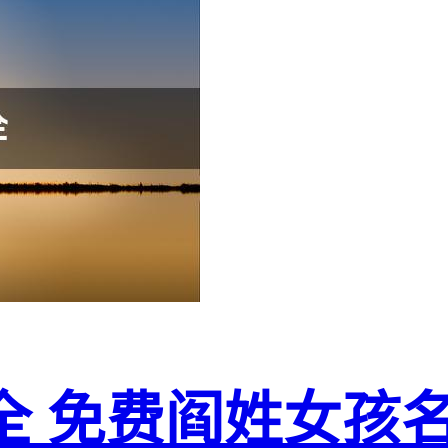
 免费阎姓女孩名