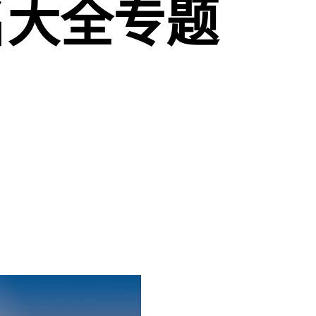
名大全专题