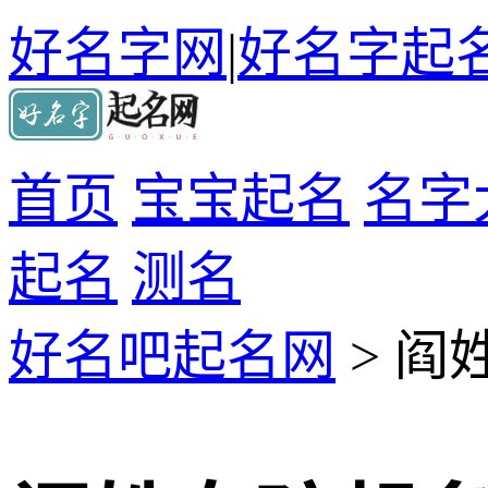
好名字网
|
好名字起
首页
宝宝起名
名字
起名
测名
好名吧起名网
> 阎