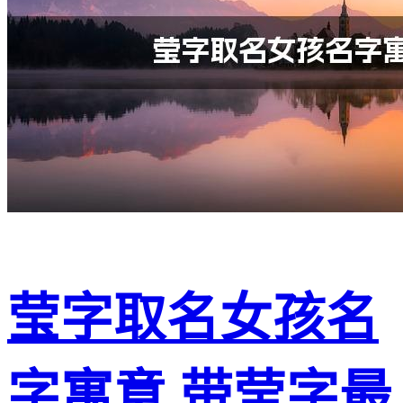
莹字取名女孩名
字寓意 带莹字最