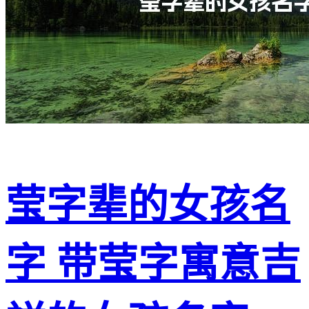
莹字辈的女孩名
字 带莹字寓意吉