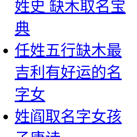
姓史 缺木取名宝
典
任姓五行缺木最
吉利有好运的名
字女
姓阎取名字女孩