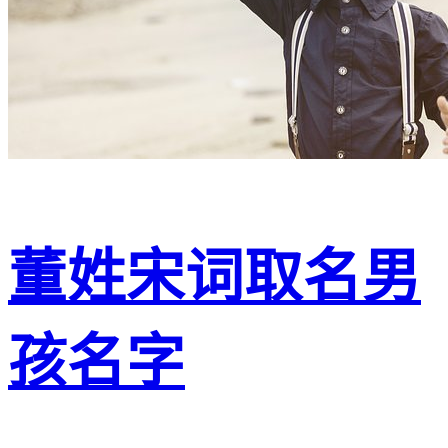
董姓宋词取名男
孩名字