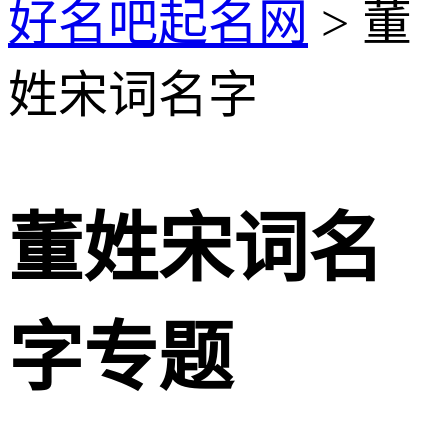
好名吧起名网
> 董
姓宋词名字
董姓宋词名
字专题