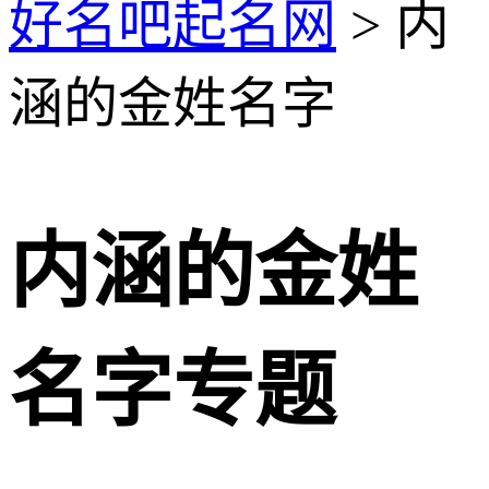
好名吧起名网
> 内
涵的金姓名字
内涵的金姓
名字专题