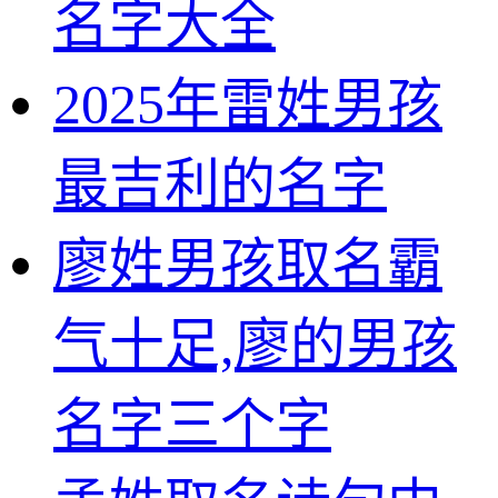
名字大全
2025年雷姓男孩
最吉利的名字
廖姓男孩取名霸
气十足,廖的男孩
名字三个字