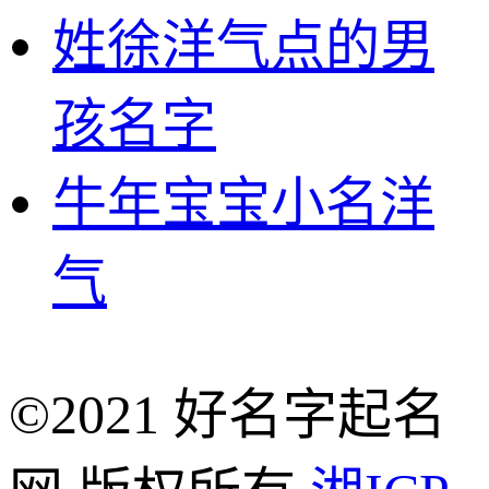
姓徐洋气点的男
孩名字
牛年宝宝小名洋
气
©2021 好名字起名