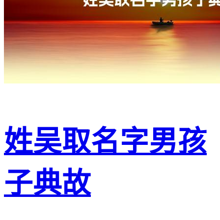
姓吴取名字男孩
子典故