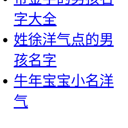
字大全
姓徐洋气点的男
孩名字
牛年宝宝小名洋
气