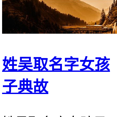
姓吴取名字女孩
子典故