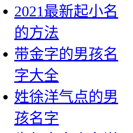
2021最新起小名
的方法
带金字的男孩名
字大全
姓徐洋气点的男
孩名字