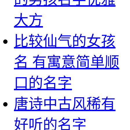
大方
比较仙气的女孩
名 有寓意简单顺
口的名字
唐诗中古风稀有
好听的名字