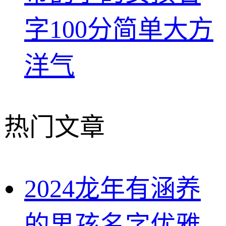
字100分简单大方
洋气
热门文章
2024龙年有涵养
的男孩名字优雅