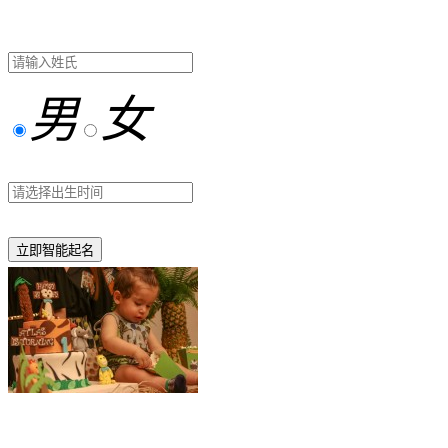
男
女
立即智能起名