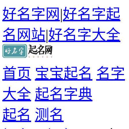
好名字网
|
好名字起
名网站
|
好名字大全
首页
宝宝起名
名字
大全
起名字典
起名
测名