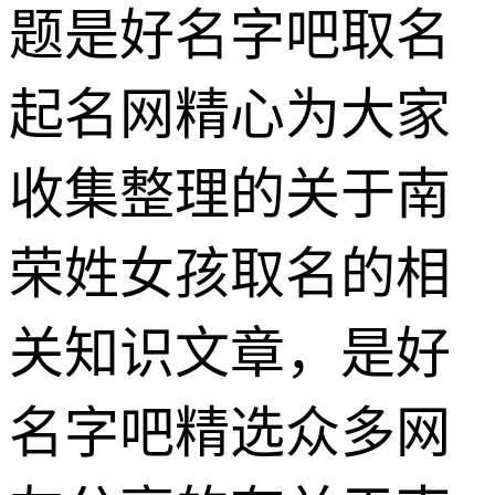
题是好名字吧取名
起名网精心为大家
收集整理的关于南
荣姓女孩取名的相
关知识文章，是好
名字吧精选众多网