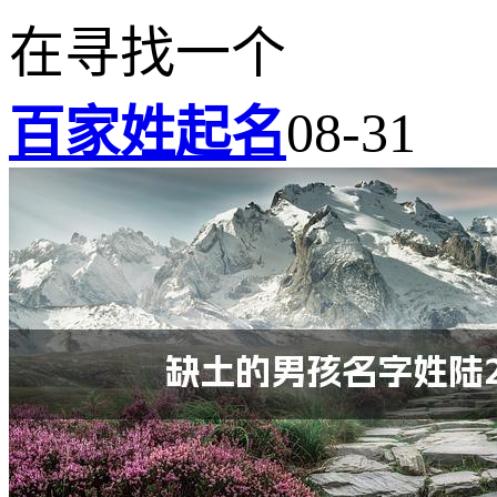
在寻找一个
百家姓起名
08-31