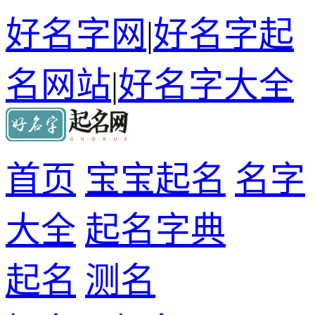
好名字网
|
好名字起
名网站
|
好名字大全
首页
宝宝起名
名字
大全
起名字典
起名
测名