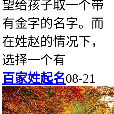
望给孩子取一个带
有金字的名字。而
在姓赵的情况下，
选择一个有
百家姓起名
08-21