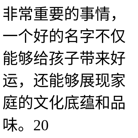
非常重要的事情，
一个好的名字不仅
能够给孩子带来好
运，还能够展现家
庭的文化底蕴和品
味。20