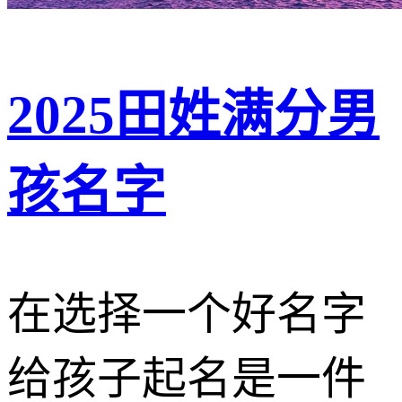
2025田姓满分男
孩名字
在选择一个好名字
给孩子起名是一件