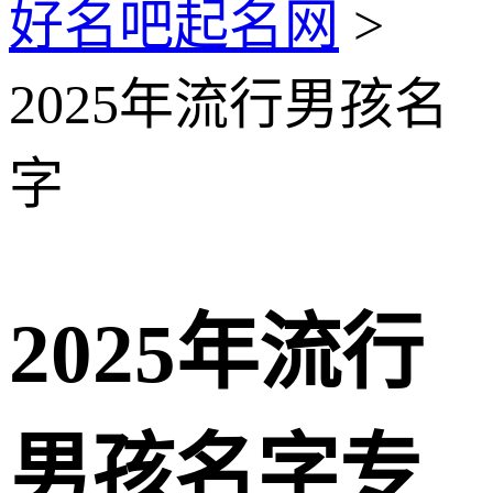
好名吧起名网
>
2025年流行男孩名
字
2025年流行
男孩名字专