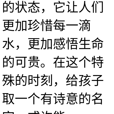
的状态，它让人们
更加珍惜每一滴
水，更加感悟生命
的可贵。在这个特
殊的时刻，给孩子
取一个有诗意的名