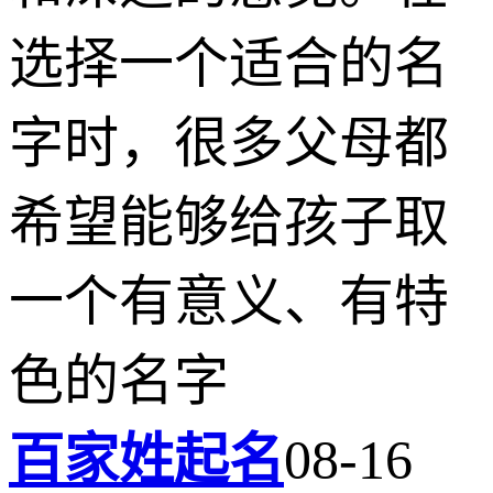
选择一个适合的名
字时，很多父母都
希望能够给孩子取
一个有意义、有特
色的名字
百家姓起名
08-16