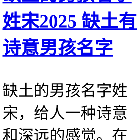
姓宋2025 缺土有
诗意男孩名字
缺土的男孩名字姓
宋，给人一种诗意
和深远的感觉。在