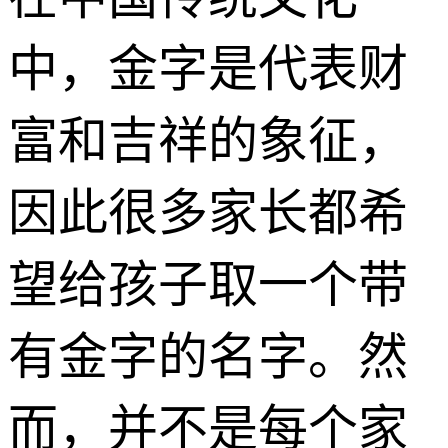
中，金字是代表财
富和吉祥的象征，
因此很多家长都希
望给孩子取一个带
有金字的名字。然
而，并不是每个家