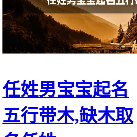
任姓男宝宝起名
五行带木,缺木取