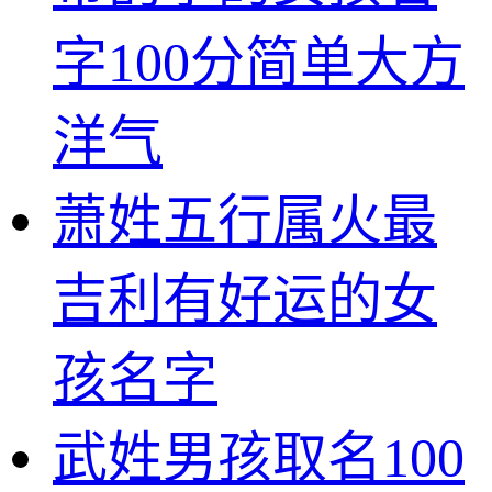
字100分简单大方
洋气
萧姓五行属火最
吉利有好运的女
孩名字
武姓男孩取名100