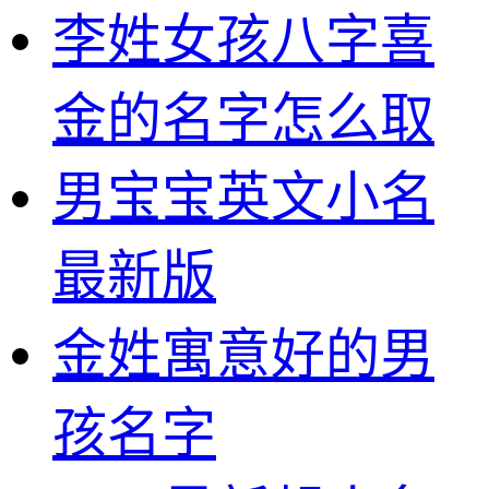
李姓女孩八字喜
金的名字怎么取
男宝宝英文小名
最新版
金姓寓意好的男
孩名字