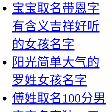
宝宝取名带恩字
有含义吉祥好听
的女孩名字
阳光简单大气的
罗姓女孩名字
傅姓取名100分男