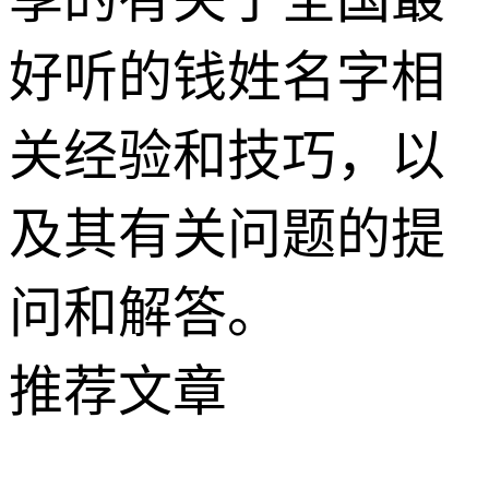
好听的钱姓名字相
关经验和技巧，以
及其有关问题的提
问和解答。
推荐文章