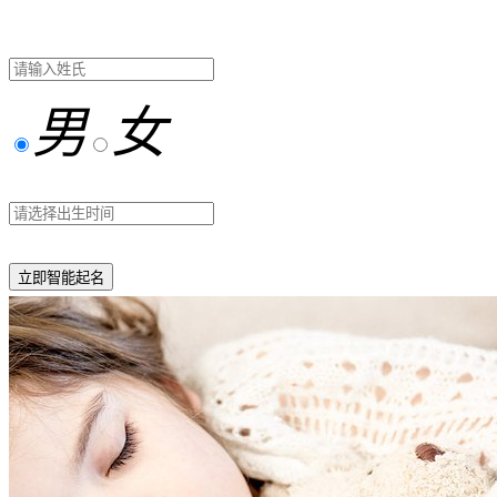
男
女
立即智能起名