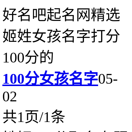
好名吧起名网精选
姬姓女孩名字打分
100分的
100分女孩名字
05-
02
共1页/1条