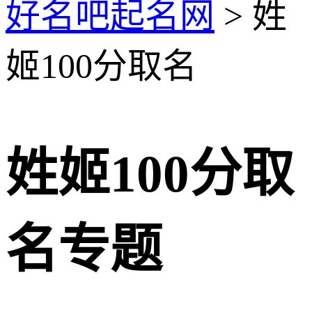
好名吧起名网
> 姓
姬100分取名
姓姬100分取
名专题