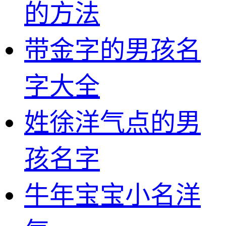
的方法
带金字的男孩名
字大全
姓徐洋气点的男
孩名字
牛年宝宝小名洋