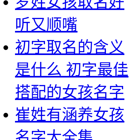
罗姓女孩取名好
听又顺嘴
初字取名的含义
是什么 初字最佳
搭配的女孩名字
崔姓有涵养女孩
名字大全集