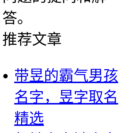
答。
推荐文章
带昱的霸气男孩
名字，昱字取名
精选