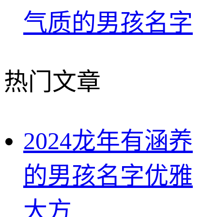
气质的男孩名字
热门文章
2024龙年有涵养
的男孩名字优雅
大方