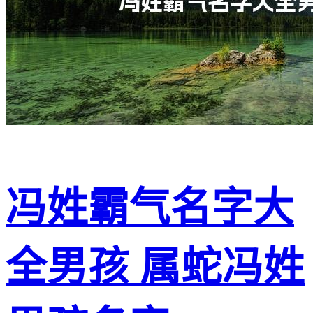
冯姓霸气名字大
全男孩 属蛇冯姓