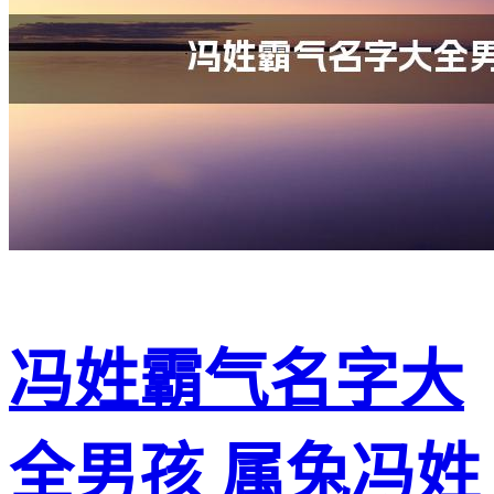
冯姓霸气名字大
全男孩 属兔冯姓