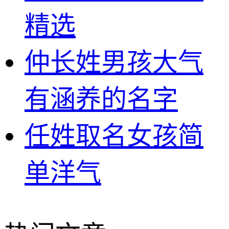
精选
仲长姓男孩大气
有涵养的名字
任姓取名女孩简
单洋气