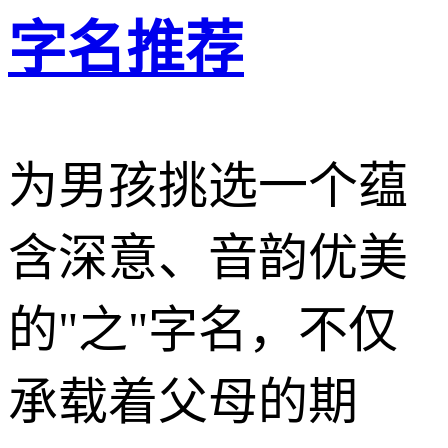
字名推荐
为男孩挑选一个蕴
含深意、音韵优美
的"之"字名，不仅
承载着父母的期