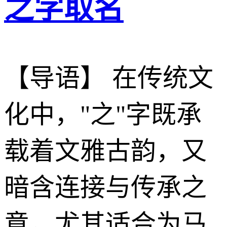
之字取名
【导语】 在传统文
化中，"之"字既承
载着文雅古韵，又
暗含连接与传承之
意，尤其适合为马