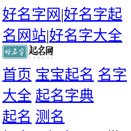
好名字网
|
好名字起
名网站
|
好名字大全
首页
宝宝起名
名字
大全
起名字典
起名
测名