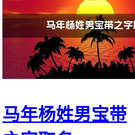
马年杨姓男宝带