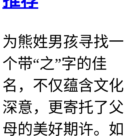
推荐
为熊姓男孩寻找一
个带“之”字的佳
名，不仅蕴含文化
深意，更寄托了父
母的美好期许。如