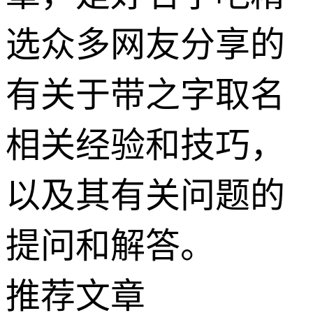
选众多网友分享的
有关于带之字取名
相关经验和技巧，
以及其有关问题的
提问和解答。
推荐文章