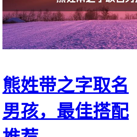
熊姓带之字取名
男孩，最佳搭配