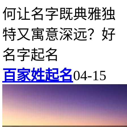
何让名字既典雅独
特又寓意深远？好
名字起名
百家姓起名
04-15