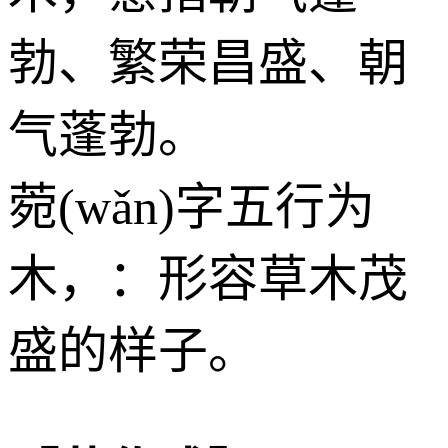
勃、繁荣昌盛、朝
气蓬勃。
菀(wǎn)字五行为
木
，：形容草木茂
盛的样子。