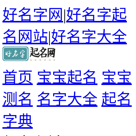
好名字网
|
好名字起
名网站
|
好名字大全
首页
宝宝起名
宝宝
测名
名字大全
起名
字典