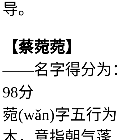
导。
【蔡菀菀】
——名字得分为：
98分
菀(wǎn)字五行为
木
，意指朝气蓬