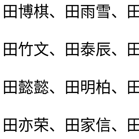
田博棋、田雨雪、
田竹文、田泰辰、
田懿懿、田明柏、
田亦荣、田家信、