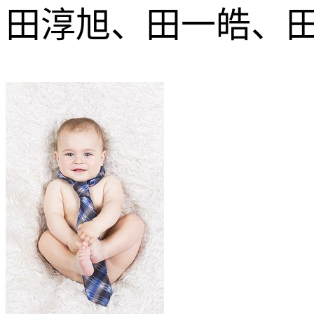
田淳旭、田一皓、