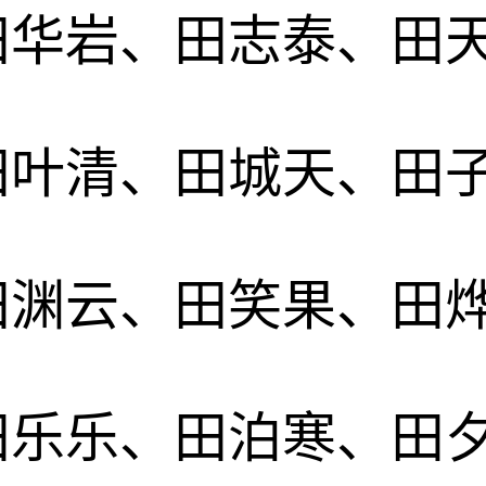
田华岩、田志泰、田
田叶清、田城天、田
田渊云、田笑果、田
田乐乐、田泊寒、田