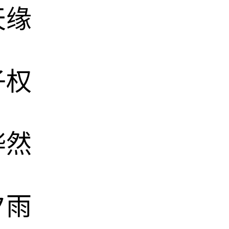
天缘
子权
烨然
夕雨