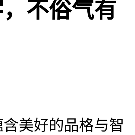
字，不俗气有
蕴含美好的品格与智