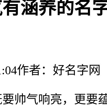
气有涵养的名
:04
作者：好名字网
既要帅气响亮，更要