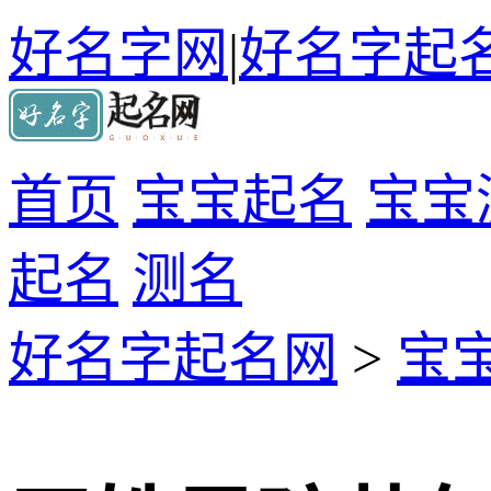
好名字网
|
好名字起
首页
宝宝起名
宝宝
起名
测名
好名字起名网
>
宝