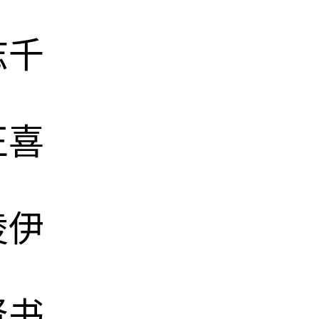
志千
正喜
凌伊
贤书