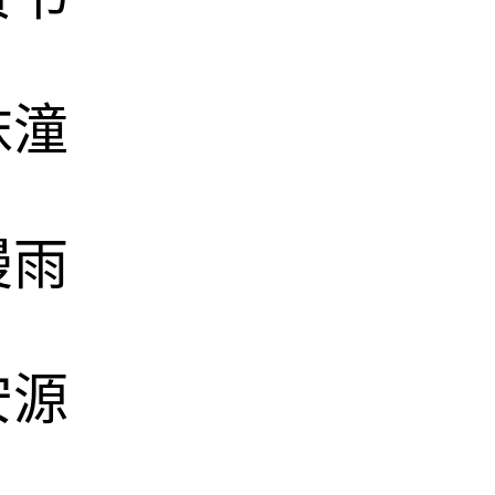
沫潼
漫雨
安源