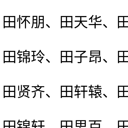
田怀朋、田天华、
田锦玲、田子昂、
田贤齐、田轩辕、
田锦轩、田思百、