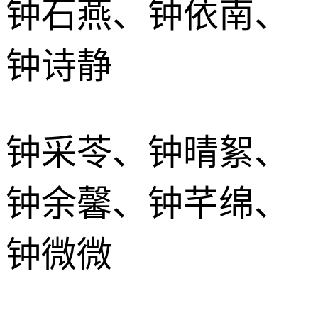
钟石燕、钟依南、
钟诗静
钟采苓、钟晴絮、
钟余馨、钟芊绵、
钟微微