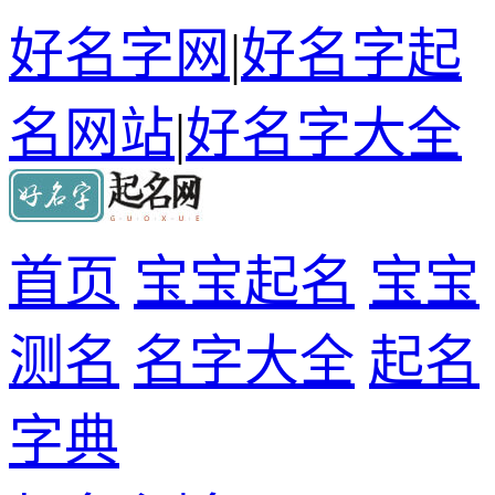
好名字网
|
好名字起
名网站
|
好名字大全
首页
宝宝起名
宝宝
测名
名字大全
起名
字典