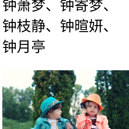
钟萧梦、钟寄梦、
钟枝静、钟暄妍、
钟月亭