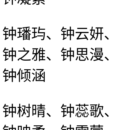
钟璠玙、钟云妍、
钟之雅、钟思漫、
钟倾涵
钟树晴、钟蕊歌、