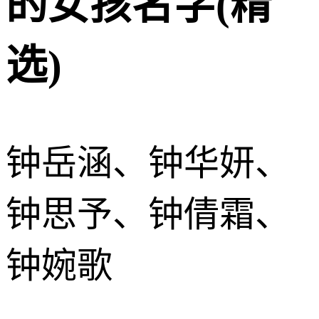
的女孩名字(精
选)
钟岳涵、钟华妍、
钟思予、钟倩霜、
钟婉歌